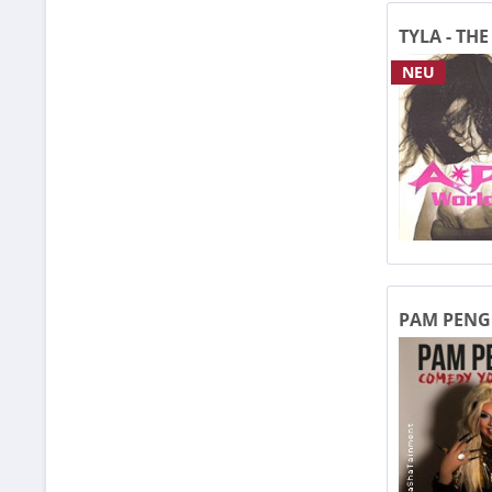
TYLA - TH
Edel
NEU
Elba
Euro
Ev. 
Even
Fact
PAM PENG
YOUNGST
Fact
Felse
Fest
Festp
Fest