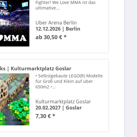
Fighter! We Love MMA ist das
Beatrice Egli
ultimative...
Bee Gees by Maincourse
Bei aller Liebe - Bettina Zimmermann & Kai Wiesinger 21.08.2026 Rosen Arena Europa Rosarium Sangerhausen
Uber Arena Berlin
Bergen Philharmonic Orchestra
12.12.2026 |
Berlin
Best Of Musicals
ab 30,50 € *
Beth Hart
blink-182
Bloc Party
BLOK3
cks | Kulturmarktplatz Goslar
Blue
• Selbstgebaute LEGO(R) Modelle
für Groß und Klein auf über
Bryan Adams
650m2 •...
Bülent Ceylan
Burghart Klaußner
Kulturmarktplatz Goslar
Café del mundo
20.02.2027 |
Goslar
capitol düsseldorf
7,30 € *
CAVALLUNA
Cee Lo Green