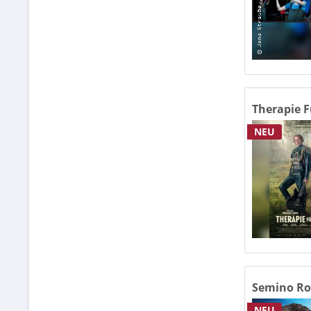
Burg
Butt
BÖRS
Bürg
Bürg
Therapie F
NEU
CAPIT
Capit
Capi
Capit
Casi
cCe 
Charl
Semino Ro
Cinem
NEU