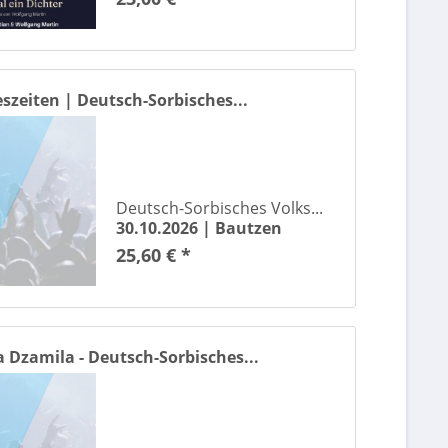
Das Magdeburger SuperHitSingen
Dave
Deborah de Luca
eszeiten | Deutsch-Sorbisches...
Deep Purple
Der Große Loriot-Abend
Der Herr der Ringe – in Concert Live to Film
Der Herr der Ringe & Der Hobbit - Das Konzert
Der kleine Drache Kokosnuss - reist um die Welt
Deutsch-Sorbisches Volks...
30.10.2026 |
Bautzen
Der Traumzauberbaum
25,60 € *
Deutsch-Sorbisches Volkstheater Bautzen
Deutsches Symphonie-Orchester Berlin
Devid Striesow
Dick Brave
 Dzamila - Deutsch-Sorbisches...
Die besten Comedians Deutschlands
Die CHER Show - Das offizielle Musical von und über Cher
Die Deutschen
Die Draufgänger