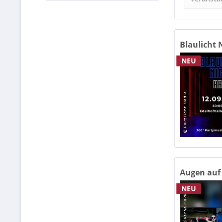
agra 
Blaulicht N
NEU
Alte 
Alte 
Alter
AMO 
Anhal
Aurum
Avne
Augen auf 
Brau
NEU
Brau
Burg
Burg 