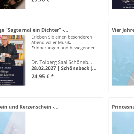
iese Kleers Quedlinburg
wiese Loburg
Festzelt auf dem Markt Weißenfels Weissenfels
e "Sagte mal ein Dichter" -...
Vier Jahr
nächte am Elbufer Dresden
Erleben Sie einen besonderen
platz Magdeburg
Abend voller Musik,
chule Ikarus
Erinnerungen und bewegender...
Foyer im Schauspielhaus Magdeburg
Freilichtbühne Peißnitz Halle (Saale)
Dr. Tolberg Saal Schöneb...
28.02.2027 |
Schönebeck (...
urg / Unstrut Marktplatz
24,95 € *
richstadt-Palast Berlin
enhalle Zerbst
Galopprennbahn Halle Halle/Saale
pprennbahn Magdeburg
in und Kerzenschein -...
Princesna
Gastwirtschaft und Hotel "Hallescher Anger" Naumburg
imclub Magdeburg
Georg-Friedrich-Händel HALLE Halle / Saale
llschaftshaus Haldensleben