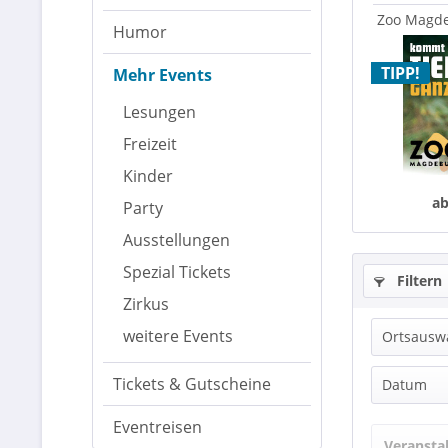
Zoo Magde
Humor
TIPP!
Mehr Events
Lesungen
Freizeit
Kinder
ab
Party
Ausstellungen
Spezial Tickets
Filtern
Zirkus
weitere Events
Ortsausw
Tickets & Gutscheine
Datum
Eventreisen
Admir
Veransta