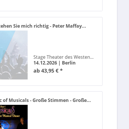
5 Seconds of Summer
80s Super Show
90s Super Show
ehen Sie mich richtig - Peter Maffay...
A$AP Rocky
ABBAMANIA The Show
Accept
aespa
Stage Theater des Westen...
Agnes Obel
14.12.2026 |
Berlin
Alexander Klaws
ab 43,95 € *
Alexander Stevens & Constantin Schreiber
Alexander Stevens & Jacqueline Belle
Alpakas im Chemnitztal
Alte Oper Frankfurt
 of Musicals - Große Stimmen - Große...
Alvaro Soler
Amelie Lens
Amon Amarth
André Rieu