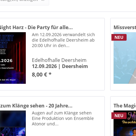
AGRA - Messegelände Leipzig / Markkleeberg
Messepark Leipzig
Alpakas im Chemnitztal Taura Ot Köthensdorf
ight Harz - Die Party für alle...
Missverst
Alte Kongresshalle München / Schwanthalerhöhe
Am 12.09.2026 verwandelt sich
NEU
Oper Erfurt
die Edelhofhalle Deersheim ab
20:00 Uhr in den...
Schachthalle Helbra
 Schlachthof Dresden
Edelhofhalle Deersheim
Altes Theater am Jerichower Platz Magdeburg
12.09.2026 |
Deersheim
Kulturhaus Magdeburg
8,00 € *
tisches Theater Dessau
ASTRA Kulturhaus Berlin Friedrichshain
 Club - Waldkater Halle
t Arena Magdeburg
zum Klänge sehen - 20 Jahre...
The Magic
haus Wittenberg
Augen auf zum Klänge sehen
NEU
haus Zum Alten Dessauer
Eine Produktion von Ensemble
Atonor und...
 Hausneindorf Selke-Aue
Querfurt / Burghof