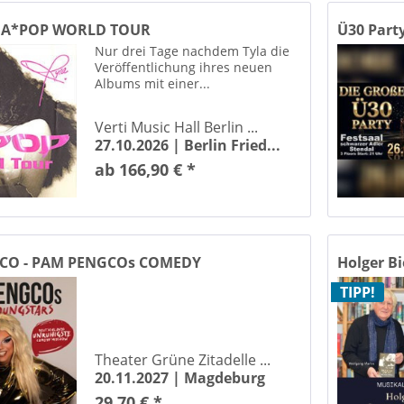
DORMERO Kongress- und Kulturzentrum Halle (Saale)
Dr. Tolberg Saal Schönebeck (Elbe)
E A*POP WORLD TOUR
Ü30 Party
hofhalle Deersheim
Nur drei Tage nachdem Tyla die
Veröffentlichung ihres neuen
uenpark Magdeburg
Albums mit einer...
Elbphilharmonie - Kleiner Saal Hamburg
Erlebnispark Memleben Kaiserpfalz Ot Memleben
Verti Music Hall Berlin ...
pa-Rosarium Sangerhausen
27.10.2026 |
Berlin Fried...
Pauluskirche zu Magdeburg
ab 166,90 € *
twerk Osterwieck
Exerzierhalle Lutherstadt Wittenberg
Exerzierhalle Wittenberg Lutherstadt Wittenberg
ory Magdeburg
CO - PAM PENGCOs COMEDY
Holger Bi
ARS
ory Magdeburg
TIPP!
fein.herb Weinbar Dessau-Rosslau
nkeller Leipzig
halle am Wasserturm Zörbig
Theater Grüne Zitadelle ...
20.11.2027 |
Magdeburg
latz Brenneckestraße
29,70 € *
ung Mark Magdeburg