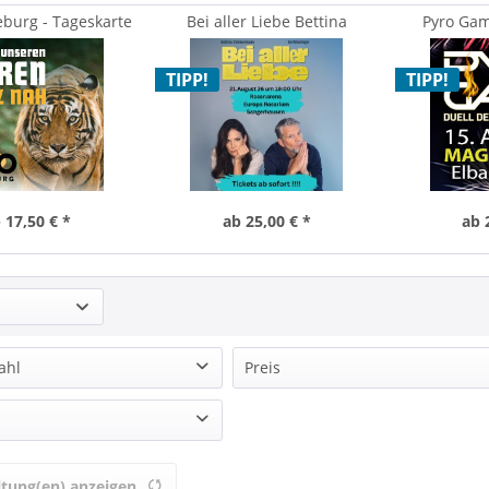
burg - Tageskarte
Bei aller Liebe Bettina
Pyro Gam
Zimmermann & Kai Wiesinger
Feu
TIPP!
TIPP!
 17,50 € *
ab 25,00 € *
ab 
ahl
Preis
von
bis
0,00 €
401,24 €
alspalast-Theater Berlin
ltung(en) anzeigen