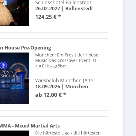
Schlosshotel Ballenstedt
Andrea Berg
26.02.2027 |
Ballenstedt
Andreas Rebers
124,25 € *
Andy Borg
AnnenMayKantereit
Apache 207
Arena Rave
en House Pre-Opening
Arlo Parks
München: Ein Prosit der House
Artem Pivovarov
Music!Das Crossover-Event ist
zurück – größer...
Atif Aslam
Atze Schröder
Wiesnclub München (Alte ...
AVATAR - The Legend of Korra in Concert
18.09.2026 |
München
Aymen
ab 12,00 € *
Azet
Bastian Pastewka
Be-Flügelt - Andreas Güstel / Julian Eilenberger
Beartooth
MMA - Mixed Martial Arts
BEAT IT! – Die Erfolgsshow über den King of Pop!
Die härteste Liga - die härtesten