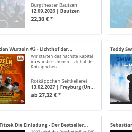
Burgtheater Bautzen
C Arena Magdeburg
12.09.2026 |
Bautzen
Gewandhaus / Mendelssohn-Saal Leipzig
22,30 € *
ndhaus zu Leipzig
he-Theater Bad Lauchstädt
es Haus Halberstadt
inger Bad
den Wurzeln #3 - Lichthof der...
Teddy Sw
 MESSE Arena Halle / Saale
Wir starten das nächste Kapitel
Harzer Bergtheater Thale Thale / Harz
im wunderschönen Lichthof der
Harzer Kultur- & Kongresszentrum Wernigerode
Rotkäppchen...
andhalle Ilsenburg
Rotkäppchen Sektkellerei
 Auensee Leipzig
13.02.2027 |
Freyburg (Un...
Leipzig
ab 27,32 € *
Heide Hof "Goldene Aue" Wallhausen
Tankstelle Dardesheim
ntanzplatz Thale
Historische Kuranlagen Großer Kursaal Bad Lauchstädt
itzek Die Einladung - Der Bestseller...
Sebastian
austheater Zielitz
2027 wird der Psychothriller DIE