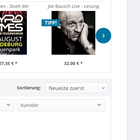
es - Duell der
Joe Bausch Live - Lesung
Münchener F
erwerker
Open 
TIPP!
TIPP!
27,35 € *
32,00 € *
ab 49
Sortierung:
Künstler
14. Magdeburger Lümmelgaudi mit Hauptact Marie Reim