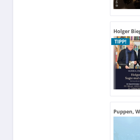
Festw
Fest
Holger Bieg
Film
Flug
TIPP!
Flugs
Freyb
Fried
Fries
Galo
Puppen, We
Gehe
Gese