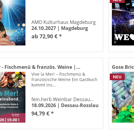
Stellwerk UG Halle / Saale
Club Velvet Wittenberg Lutherstadt Wittenberg
 Village Naumburg
AMO Kulturhaus Magdeburg
Bühne StadtHalle Rostock
24.10.2027 |
Magdeburg
biahalle Berlin Kreuzberg
ab 72,90 € *
ress Centrum Suhl
ess-Union Celle
ressPark Wolfsburg
el´s Elbwerk Magdeburg
r - Fischmenü & französ. Weine |...
Gose Bri
ewölbe Halle (Saale)
Vive la Mer! – Fischmenü &
NEU
französische Weine Ein Gastkoch
ANKER Leipzig
kommt ins...
Deutsch-Sorbisches Volkstheater Bautzen
Discothek Schildkröte Braunsbedra
fein.herb Weinbar Dessau...
s Hamburg
18.09.2026 |
Dessau-Rosslau
Domaene Kermen Leps Ot Kermen
94,79 € *
atz Erfurt
Dorfgemeinschaftshaus in der Worth Cattenstedt