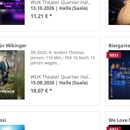
WUK Theater Quartier Hal...
Burggraben der Moritzburg Halle (Saale)
13.10.2026 |
Halle (Saale)
theater Bautzen
11,21 € *
ergasse Magdeburg
E Coswig
erhaus Hohenmölsen
erhaus Hohenmölsen
ür Wikinger
Biergart
Cafe Rossini im Opernhaus Magdeburg
DK 2025; R: Anders Thomas
NEU
OL Halle
Jensen; 116 Min.; FSK 16 Nach 15
Jahren wegen...
ol Halle
tol Hannover
WUK Theater Quartier Hal...
ol Theater Düsseldorf
15.08.2026 |
Halle (Saale)
Carl-Maria-von-Weber Theater Bernburg
10,07 € *
Carlowitz Congress Center / Carlowitz-Saal Chemnitz
no Rammelsberg Goslar
Kulturhaus Leuna
es Bronson Halle/ Saale
ssi
We Love 
a Barby Barby (Elbe)
NEU