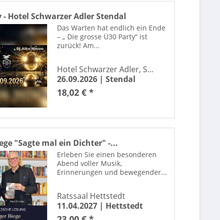
Celebrating Meat Loaf
Charly Hübner
 - Hotel Schwarzer Adler Stendal
Cheryls Weihnachtsgeschichten - Cheryl Shepard weihnachtliche Lesung & Kleiner Chor Dr.Carl Herrmann
Das Warten hat endlich ein Ende
– „ Die grosse Ü30 Party“ ist
Chinesischer Nationalcircus
zurück! Am...
Chris Norman
Chris Tall
Hotel Schwarzer Adler, S...
Christoph Reuter
26.09.2026 |
Stendal
Christopher Cross
18,02 € *
Cindy aus Marzahn
Circus Krone
Civo
Clara Lösel
ege "Sagte mal ein Dichter" -...
Erleben Sie einen besonderen
Comedyflash
Abend voller Musik,
Conni - Das Musical
Erinnerungen und bewegender...
Curtis Stigers
Dagmar Frederic
Ratssaal Hettstedt
11.04.2027 |
Hettstedt
Danae Dörken
23,00 € *
Dardan