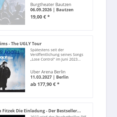
Burgtheater Bautzen
Die Einladung - nach Sebastian Fitzek
06.09.2026 |
Bautzen
Die Eiskönigin - Die Musik-Show auf Eis
19,00 € *
Die Fantastischen Vier
Die Himmelsmaler
Die Schlagernacht des Jahres
Die Schlümpfe - das Musical
ims - The UGLY Tour
Die Toten Ärzte
Spätestens seit der
Die Udo Jürgens Story
Veröffentlichung seines Songs
Die Unfassbaren
„Lose Control“ im Juni 2023...
Dieter "Maschine" Birr
Uber Arena Berlin
Dieter Bohlen
11.03.2027 |
Berlin
Dieter Nuhr
ab 177,90 € *
Dikka
Diljit Dosanjh
Dinotastic
Dire Strats
 Fitzek Die Einladung - Der Bestseller...
Disney In Concert
2027 wird der Psychothriller DIE