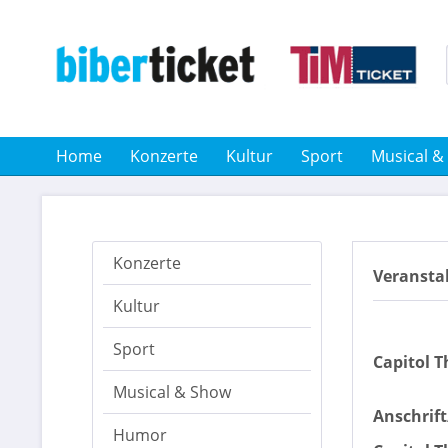
Home
Konzerte
Kultur
Sport
Musical &
Konzerte
Veransta
Kultur
Sport
Capitol T
Musical & Show
Anschrif
Humor