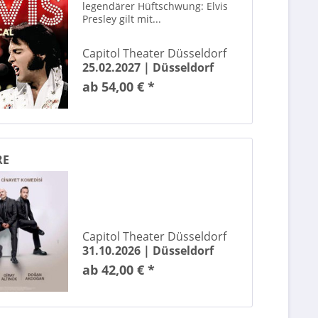
legendärer Hüftschwung: Elvis
Presley gilt mit...
Capitol Theater Düsseldorf
25.02.2027 |
Düsseldorf
Der Herr der Ringe & Der Hobbit - Das Konzert
ab 54,00 € *
g Fu
Disney Der Glöckner von Notre Dame
RE
Capitol Theater Düsseldorf
Romeo & Julia - Liebe ist alles - Die Tour
31.10.2026 |
Düsseldorf
ab 42,00 € *
!