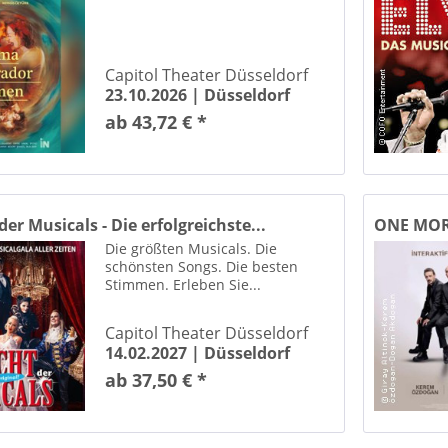
Breakin' Mozart
capitol düsseldorf
Capitol Theater Düsseldorf
Capitol-Theater Düsseldorf
23.10.2026 |
Düsseldorf
ab 43,72 € *
Die Mönche des Shaolin Kun
Die Nacht der Musicals
ELVIS – Das Musical
er Musicals - Die erfolgreichste...
ONE MO
Ibrahim Selim Ile Bu Gece
Die größten Musicals. Die
Jan Ammann
schönsten Songs. Die besten
Lords Of The Sound
Stimmen. Erleben Sie...
Magie der Travestie
Capitol Theater Düsseldorf
14.02.2027 |
Düsseldorf
Swing'it
ab 37,50 € *
Theater Liberi
This is THE GREATEST SHOW
United Classic Ballet