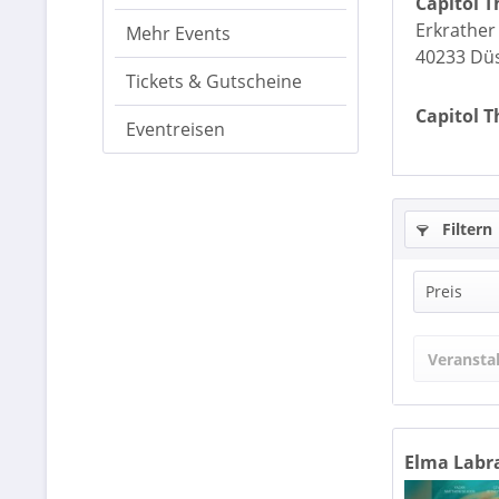
Capitol T
Erkrather
Mehr Events
40233 Düs
Tickets & Gutscheine
Capitol T
Eventreisen
Filtern
Preis
Veransta
v
Elma Labra