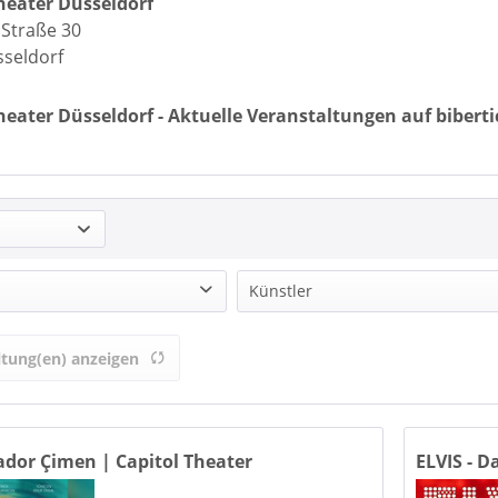
heater Düsseldorf
 Straße 30
seldorf
heater Düsseldorf - Aktuelle Veranstaltungen auf biberti
Künstler
ltung(en) anzeigen
on
bis
27,10 €
69,99 €
40 Fingers
Bee Gees by Maincourse
dor Çimen | Capitol Theater
ELVIS - D
Bernd Stelter