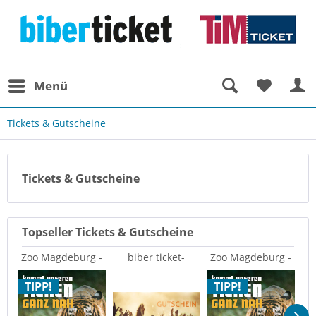
Menü
Tickets & Gutscheine
Tickets & Gutscheine
Topseller Tickets & Gutscheine
Zoo Magdeburg -
biber ticket-
Zoo Magdeburg -
Tageskarte
Geschenkgutschein
Tageskarte
Ge
TIPP!
TIPP!