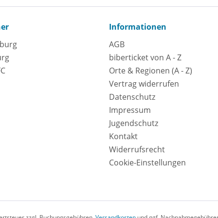
ner
Informationen
eburg
AGB
urg
biberticket von A - Z
FC
Orte & Regionen (A - Z)
Vertrag widerrufen
Datenschutz
Impressum
Jugendschutz
Kontakt
Widerrufsrecht
Cookie-Einstellungen
rwertsteuer zzgl. Buchungsgebühren,
Versandkosten
und ggf. Nachnahmegebühren,