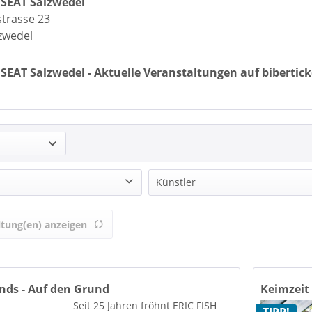
SEAT Salzwedel
strasse 23
zwedel
EAT Salzwedel - Aktuelle Veranstaltungen auf bibertick
Künstler
ltung(en) anzeigen
on
bis
22,95 €
33,95 €
ends - Auf den Grund
Keimzeit
Seit 25 Jahren fröhnt ERIC FISH