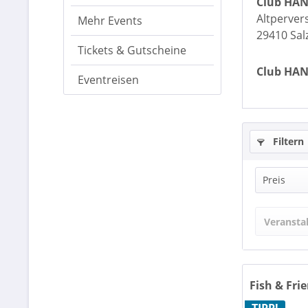
Club HAN
Altperver
Mehr Events
29410 Sal
Tickets & Gutscheine
Club HANS
Eventreisen
Filtern
Preis
Veransta
v
Fish & Fri