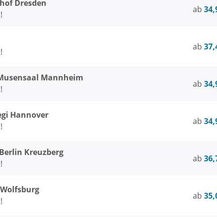
thof Dresden
ab
34,
!
ab
37,
!
 Musensaal Mannheim
ab
34,
!
egi Hannover
ab
34,
!
rlin Kreuzberg
ab
36,
!
 Wolfsburg
ab
35,
!