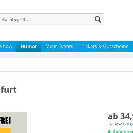
 Show
Humor
Mehr Events
Tickets & Gutscheine
rfurt
ab 34,
inkl. MwSt.
zzg
Sofort ver