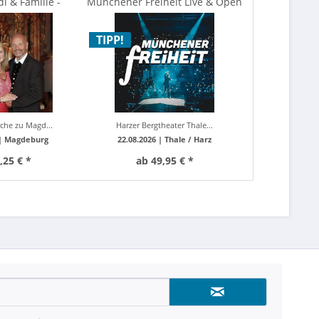
l & Familie -
Münchener Freiheit Live & Open
iches...
Air 2026
TIPP!
rche zu Magd...
Harzer Bergtheater Thale...
 |
Magdeburg
22.08.2026 |
Thale / Harz
,25 € *
ab 49,95 € *