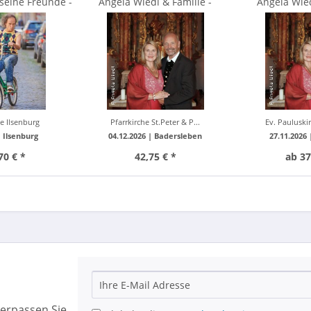
seine Freunde -
Angela Wiedl & Familie -
Angela Wied
er now!
Festliches...
Festl
e Ilsenburg
Pfarrkirche St.Peter & P...
Ev. Pauluski
|
Ilsenburg
04.12.2026 |
Badersleben
27.11.2026
70 € *
42,75 € *
ab 37
erpassen Sie