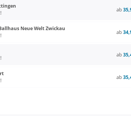
ttingen
ab
35,
!
Ballhaus Neue Welt Zwickau
ab
34,
!
ab
35,
!
rt
ab
35,
!