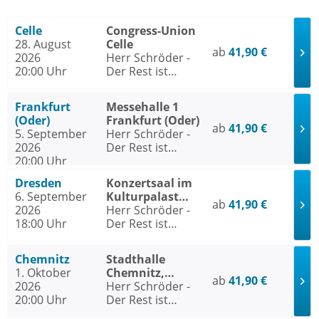
Celle
Congress-Union
28. August
Celle
ab
41,90 €
2026
Herr Schröder -
20:00 Uhr
Der Rest ist
Hausaufgabe
Frankfurt
Messehalle 1
(Oder)
Frankfurt (Oder)
ab
41,90 €
5. September
Herr Schröder -
2026
Der Rest ist
20:00 Uhr
Hausaufgabe
Dresden
Konzertsaal im
6. September
Kulturpalast
ab
41,90 €
2026
Dresden
Herr Schröder -
18:00 Uhr
Der Rest ist
Hausaufgabe
Chemnitz
Stadthalle
1. Oktober
Chemnitz,
ab
41,90 €
2026
Stadthallen-Saal
Herr Schröder -
20:00 Uhr
Der Rest ist
Hausaufgabe