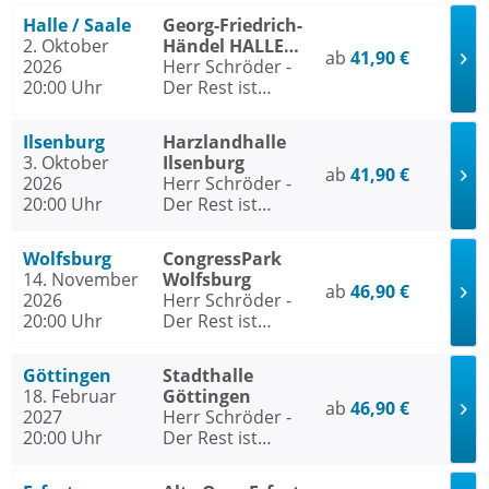
Halle / Saale
Georg-Friedrich-
2. Oktober
Händel HALLE
ab
41,90 €
2026
Halle / Saale
Herr Schröder -
20:00 Uhr
Der Rest ist
Hausaufgabe
Ilsenburg
Harzlandhalle
3. Oktober
Ilsenburg
ab
41,90 €
2026
Herr Schröder -
20:00 Uhr
Der Rest ist
Hausaufgabe
Wolfsburg
CongressPark
14. November
Wolfsburg
ab
46,90 €
2026
Herr Schröder -
20:00 Uhr
Der Rest ist
Hausaufgabe
Göttingen
Stadthalle
18. Februar
Göttingen
ab
46,90 €
2027
Herr Schröder -
20:00 Uhr
Der Rest ist
Hausaufgabe