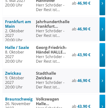
5. Mai 2027
Hannover
ab
46,90 €
20:00 Uhr
Herr Schröder -
Der Rest ist
Hausaufgabe
Frankfurt am
Jahrhunderthalle
Main
Frankfurt
ab
46,90 €
2. Oktober
Frankfurt am
Herr Schröder -
2027
Main
Der Rest ist
20:00 Uhr
Hausaufgabe
Halle / Saale
Georg-Friedrich-
8. Oktober
Händel HALLE
ab
43,90 €
2027
Halle / Saale
Herr Schröder -
20:00 Uhr
Der Rest ist
Hausaufgabe
Zwickau
Stadthalle
9. Oktober
Zwickau
ab
46,90 €
2027
Herr Schröder -
20:00 Uhr
Der Rest ist
Hausaufgabe
Braunschweig
Volkswagen
26. November
Halle
ab
43,90 €