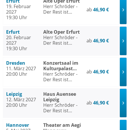
Erfurt
Alte Oper Erfurt
19. Februar
Herr Schröder -
ab
46,90 €
2027
Der Rest ist
19:30 Uhr
Hausaufgabe
Erfurt
Alte Oper Erfurt
20. Februar
Herr Schröder -
ab
46,90 €
2027
Der Rest ist
19:30 Uhr
Hausaufgabe
Dresden
Konzertsaal im
11. März 2027
Kulturpalast
ab
46,90 €
20:00 Uhr
Dresden
Herr Schröder -
Der Rest ist
Hausaufgabe
Leipzig
Haus Auensee
12. März 2027
Leipzig
ab
46,90 €
20:00 Uhr
Herr Schröder -
Der Rest ist
Hausaufgabe
Hannover
Theater am Aegi