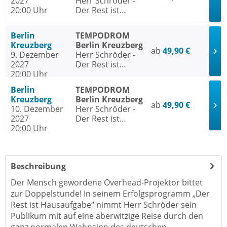
2027
Braunschweig
Herr Schröder -
20:00 Uhr
Der Rest ist
Hausaufgabe
Berlin
TEMPODROM
Kreuzberg
Berlin Kreuzberg
ab
49,90 €
9. Dezember
Herr Schröder -
2027
Der Rest ist
20:00 Uhr
Hausaufgabe
Berlin
TEMPODROM
Kreuzberg
Berlin Kreuzberg
ab
49,90 €
10. Dezember
Herr Schröder -
2027
Der Rest ist
20:00 Uhr
Hausaufgabe
Beschreibung
Der Mensch gewordene Overhead-Projektor bittet
zur Doppelstunde! In seinem Erfolgsprogramm „Der
Rest ist Hausaufgabe“ nimmt Herr Schröder sein
Publikum mit auf eine aberwitzige Reise durch den