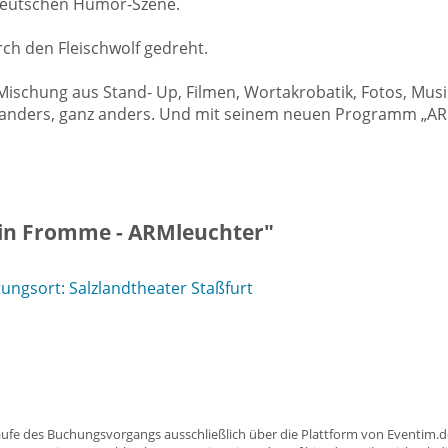
 deutschen Humor-Szene.
ch den Fleischwolf gedreht.
e Mischung aus Stand- Up, Filmen, Wortakrobatik, Fotos, Mus
anders, ganz anders. Und mit seinem neuen Programm „ARMl
tin Fromme - ARMleuchter"
ngsort: Salzlandtheater Staßfurt
aufe des Buchungsvorgangs ausschließlich über die Plattform von Eventim.de