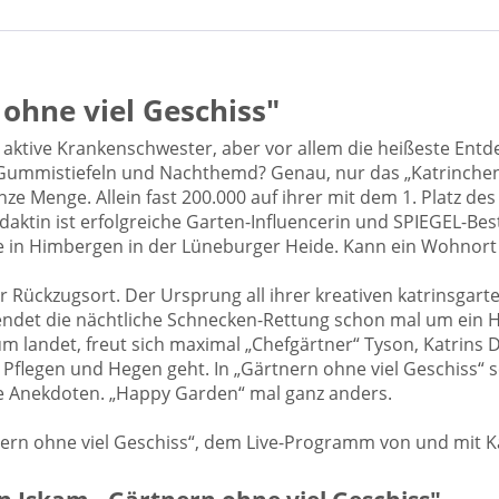
 ohne viel Geschiss"
d aktive Krankenschwester, aber vor allem die heißeste Ent
 Gummistiefeln und Nachthemd? Genau, nur das „Katrinchen“,
nze Menge. Allein fast 200.000 auf ihrer mit dem 1. Platz 
idaktin ist erfolgreiche Garten-Influencerin und SPIEGEL-Be
ute in Himbergen in der Lüneburger Heide. Kann ein Wohnor
hr Rückzugsort. Der Ursprung all ihrer kreativen katrinsgar
endet die nächtliche Schnecken-Rettung schon mal um ein 
landet, freut sich maximal „Chefgärtner“ Tyson, Katrins D
flegen und Hegen geht. In „Gärtnern ohne viel Geschiss“ s
ge Anekdoten. „Happy Garden“ mal ganz anders.
tnern ohne viel Geschiss“, dem Live-Programm von und mit K