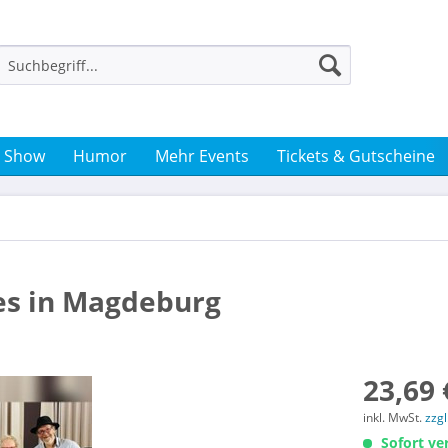
& Show
Humor
Mehr Events
Tickets & Gutscheine
ues in Magdeburg
23,69 
inkl. MwSt.
zzg
Sofort ver