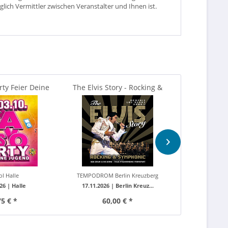
glich Vermittler zwischen Veranstalter und Ihnen ist.
rty Feier Deine
The Elvis Story - Rocking &
Michael Mitte
 Capitol...
Symphonic feat. Bob...
sind w
ol Halle
TEMPODROM Berlin Kreuzberg
TEMPODROM B
026 |
Halle
17.11.2026 |
Berlin Kreuz...
23.05.2027
75 € *
60,00 € *
60