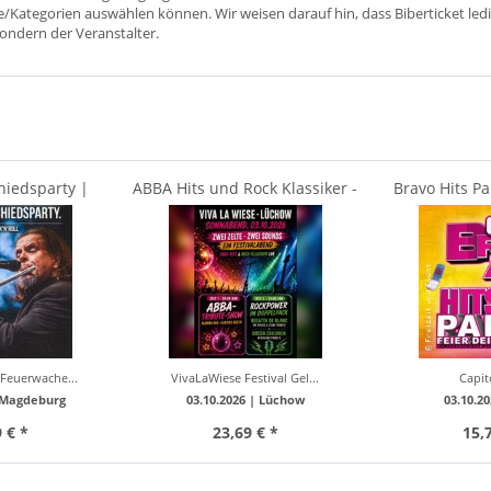
ätze/Kategorien auswählen können. Wir weisen darauf hin, dass Biberticket ledi
sondern der Veranstalter.
hiedsparty |
ABBA Hits und Rock Klassiker -
Bravo Hits Pa
m Feuerwache
Live | ABBA...
Jugend |
Feuerwache...
VivaLaWiese Festival Gel...
Capit
Magdeburg
03.10.2026 |
Lüchow
03.10.2
 € *
23,69 € *
15,