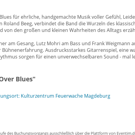
 Blues für ehrliche, handgemachte Musik voller Gefühl, Leide
Roland Beeg, verbindet die Band die Wurzeln des klassisch
 von den großen und kleinen Wahrheiten des Alltags erzäh
bner am Gesang, Lutz Mohri am Bass und Frank Weigmann am
ger Bühnenerfahrung. Ausdrucksstarkes Gitarrenspiel, eine 
Rhythmus sorgen für einen unverwechselbaren Sound - mal le
Over Blues"
tungsort: Kulturzentrum Feuerwache Magdeburg
aufe des Buchungsvorgangs ausschließlich über die Plattform von Eventim.de