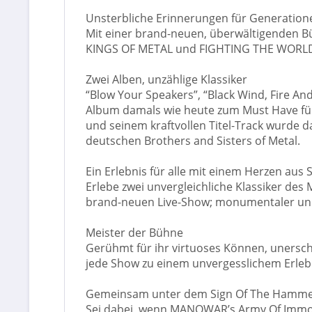
Unsterbliche Erinnerungen für Generatione
Mit einer brand-neuen, überwältigenden 
KINGS OF METAL und FIGHTING THE WORLD 
Zwei Alben, unzählige Klassiker
“Blow Your Speakers”, “Black Wind, Fire A
Album damals wie heute zum Must Have für 
und seinem kraftvollen Titel-Track wurde d
deutschen Brothers and Sisters of Metal.
Ein Erlebnis für alle mit einem Herzen aus 
Erlebe zwei unvergleichliche Klassiker des
brand-neuen Live-Show; monumentaler und k
Meister der Bühne
Gerühmt für ihr virtuoses Können, unersc
jede Show zu einem unvergesslichem Erleb
Gemeinsam unter dem Sign Of The Hamm
Sei dabei, wenn MANOWAR’s Army Of Immor