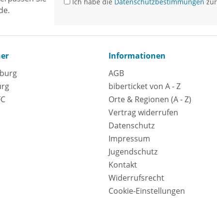
Ich habe die
Datenschutzbestimmungen
zur
de.
ner
Informationen
eburg
AGB
urg
biberticket von A - Z
FC
Orte & Regionen (A - Z)
Vertrag widerrufen
Datenschutz
Impressum
Jugendschutz
Kontakt
Widerrufsrecht
Cookie-Einstellungen