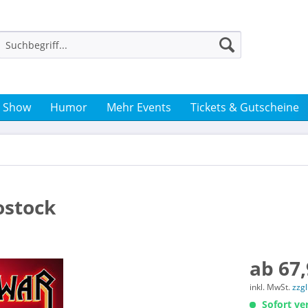
& Show
Humor
Mehr Events
Tickets & Gutscheine
ostock
ab 67,
inkl. MwSt.
zzg
Sofort ver