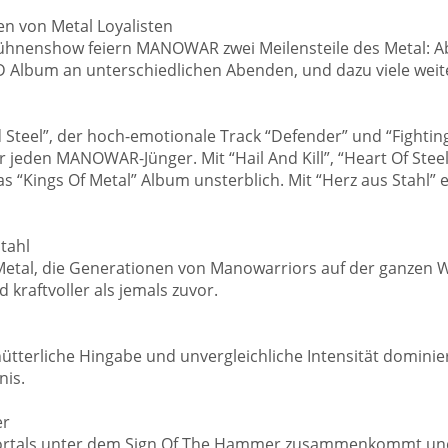
n von Metal Loyalisten
Bühnenshow feiern MANOWAR zwei Meilensteile des Metal: A
Album an unterschiedlichen Abenden, und dazu viele wei
nd Steel”, der hoch-emotionale Track “Defender” und “Fight
jeden MANOWAR-Jünger. Mit “Hail And Kill”, “Heart Of Stee
as “Kings Of Metal” Album unsterblich. Mit “Herz aus Stahl”
Stahl
 Metal, die Generationen von Manowarriors auf der ganzen We
raftvoller als jemals zuvor.
hütterliche Hingabe und unvergleichliche Intensität dom
nis.
er
tals unter dem Sign Of The Hammer zusammenkommt und d