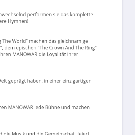
bwechselnd performen sie das komplette
tere Hymnen!
ing The World” machen das gleichnamige
l”, dem epischen “The Crown And The Ring”
 ehren MANOWAR die Loyalität ihrer
lt geprägt haben, in einer einzigartigen
inieren MANOWAR jede Bühne und machen
ie Musik und die Gemeinschaft feiert,