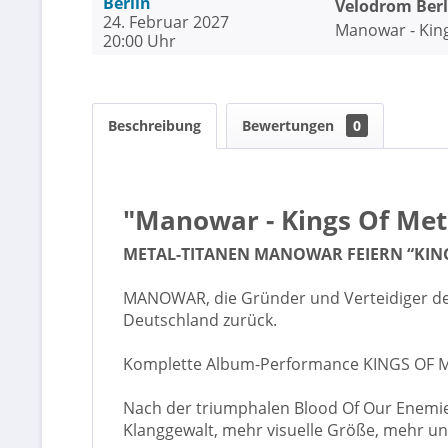
Berlin
Velodrom Berl
24. Februar 2027
Manowar - King
20:00 Uhr
Beschreibung
Bewertungen
0
"Manowar - Kings Of Meta
METAL-TITANEN MANOWAR FEIERN “KING
MANOWAR, die Gründer und Verteidiger des
Deutschland zurück.
Komplette Album-Performance KINGS OF M
Nach der triumphalen Blood Of Our Enemies
Klanggewalt, mehr visuelle Größe, mehr un