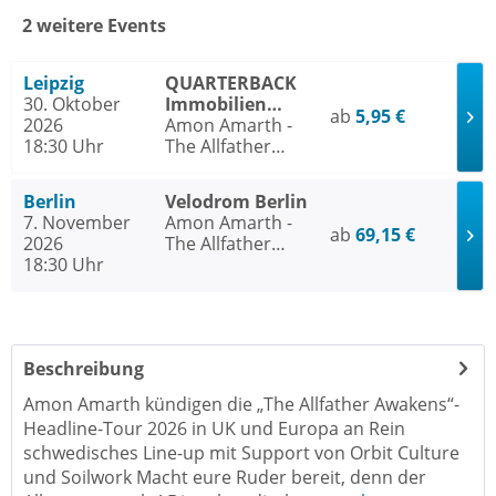
2 weitere Events
Leipzig
QUARTERBACK
30. Oktober
Immobilien
ab
5,95 €
2026
ARENA Leipzig
Amon Amarth -
18:30 Uhr
The Allfather
Awakens - Europe
& UK 2026
Berlin
Velodrom Berlin
7. November
Amon Amarth -
ab
69,15 €
2026
The Allfather
18:30 Uhr
Awakens - Europe
& UK 2026
Beschreibung
Amon Amarth kündigen die „The Allfather Awakens“-
Headline-Tour 2026 in UK und Europa an Rein
schwedisches Line-up mit Support von Orbit Culture
und Soilwork Macht eure Ruder bereit, denn der