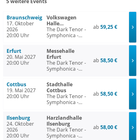
5 weitere Events
Braunschweig
Volkswagen
17. Oktober
Halle
ab
59,25 €
2026
Braunschweig
The Dark Tenor -
20:00 Uhr
Symphonica -
Rock meets
Klassik 2026
Erfurt
Messehalle
20. Mai 2027
Erfurt
ab
58,50 €
20:00 Uhr
The Dark Tenor -
Symphonica -
Rock meets
Klassik 2026
Cottbus
Stadthalle
19. Mai 2027
Cottbus
ab
58,50 €
20:00 Uhr
The Dark Tenor -
Symphonica -
Rock meets
Klassik 2026
Ilsenburg
Harzlandhalle
24. Oktober
Ilsenburg
ab
58,00 €
2026
The Dark Tenor -
20:00 Uhr
Symphonica -