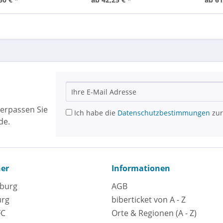
erpassen Sie
Ich habe die
Datenschutzbestimmungen
zur
de.
ner
Informationen
eburg
AGB
urg
biberticket von A - Z
FC
Orte & Regionen (A - Z)