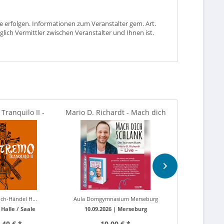
 erfolgen. Informationen zum Veranstalter gem. Art.
glich Vermittler zwischen Veranstalter und Ihnen ist.
 Tranquilo II -
Mario D. Richardt - Mach dich
Das Phantom
 Tour 2026
Schlank - Die...
Original
ich-Händel H...
Aula Domgymnasium Merseburg
Alte 
|
Halle / Saale
10.09.2026 |
Merseburg
23.01.
,40 € *
10,00 € *
ab 6