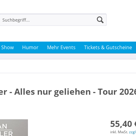
& Show
Humor
Mehr Events
Tickets & Gutscheine
er - Alles nur geliehen - Tour 202
55,40 
inkl. MwSt.
zzg