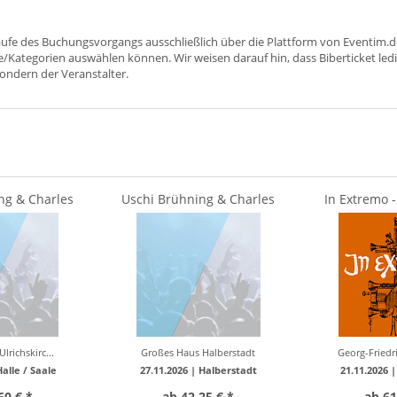
aufe des Buchungsvorgangs ausschließlich über die Plattform von Eventim.de
ätze/Kategorien auswählen können. Wir weisen darauf hin, dass Biberticket ledi
sondern der Veranstalter.
ng & Charles
Uschi Brühning & Charles
In Extremo -
mit Jazztrio
Brauer live mit Jazztrio
Akustik
lrichskirc...
Großes Haus Halberstadt
Georg-Friedr
Halle / Saale
27.11.2026 |
Halberstadt
21.11.2026 
60 € *
ab 42,25 € *
ab 61