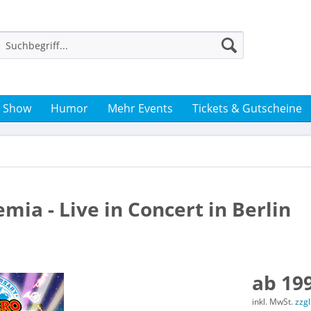
& Show
Humor
Mehr Events
Tickets & Gutscheine
mia - Live in Concert in Berlin
ab 199
inkl. MwSt.
zzg