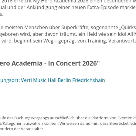
 2016 erreicht My Hero Academia 2026 einen besonderen Mei
sual und der Ankündigung einer neuen Extra-Episode markier
s.
 die meisten Menschen über Superkräfte, sogenannte „Quirks“
eboren wird, aber davon träumt, ein Held wie sein Idol All 
wird, beginnt sein Weg – geprägt von Training, Verantwo
ero Academia - In Concert 2026"
gsort: Verti Music Hall Berlin Friedrichshain
aufe des Buchungsvorgangs ausschließlich über die Plattform von Eventim.de
ätze/Kategorien auswählen können. Wir weisen darauf hin, dass Biberticket ledi
sondern der Veranstalter.