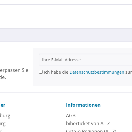
erpassen Sie
Ich habe die
Datenschutzbestimmungen
zur
de.
ner
Informationen
eburg
AGB
urg
biberticket von A - Z
FC
Orte & Regionen (A - Z)