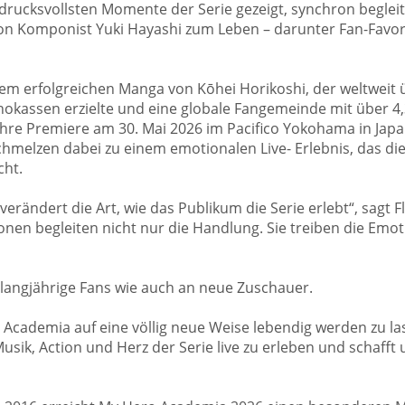
drucksvollsten Momente der Serie gezeigt, synchron beglei
von Komponist Yuki Hayashi zum Leben – darunter Fan-Favor
em erfolgreichen Manga von Kōhei Horikoshi, der weltweit ü
nokassen erzielte und eine globale Fangemeinde mit über 4,3
 ihre Premiere am 30. Mai 2026 im Pacifico Yokohama in Jap
chmelzen dabei zu einem emotionalen Live- Erlebnis, das d
cht.
 verändert die Art, wie das Publikum die Serie erlebt“, sag
onen begleiten nicht nur die Handlung. Sie treiben die Emo
langjährige Fans wie auch an neue Zuschauer.
 Academia auf eine völlig neue Weise lebendig werden zu l
 Musik, Action und Herz der Serie live zu erleben und schaf