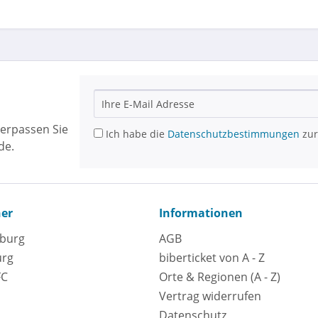
erpassen Sie
Ich habe die
Datenschutzbestimmungen
zur
de.
ner
Informationen
eburg
AGB
urg
biberticket von A - Z
FC
Orte & Regionen (A - Z)
Vertrag widerrufen
Datenschutz