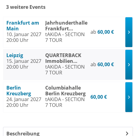
3 weitere Events
Frankfurt am
Jahrhunderthalle
Main
Frankfurt
ab
60,00 €
10. Januar 2027
Frankfurt am
tAKiDA - SECTION
20:00 Uhr
Main
7 TOUR
Leipzig
QUARTERBACK
15. Januar 2027
Immobilien
ab
60,00 €
20:00 Uhr
ARENA Leipzig
tAKiDA - SECTION
7 TOUR
Berlin
Columbiahalle
Kreuzberg
Berlin Kreuzberg
60,00 €
24. Januar 2027
tAKiDA - SECTION
20:00 Uhr
7 TOUR
Beschreibung