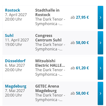
Rostock
Stadthalle in
7. April 2027
Rostock
ab
27,95 €
20:00 Uhr
The Dark Tenor -
Symphonica -
Rock meets
Klassik 2027
Suhl
Congress
11. April 2027
Centrum Suhl
ab
58,00 €
19:00 Uhr
The Dark Tenor -
Symphonica -
Rock meets
Klassik 2027
Düsseldorf
Mitsubishi
6. Mai 2027
Electric HALLE
ab
61,20 €
20:00 Uhr
Düsseldorf
The Dark Tenor -
Symphonica -
Rock meets
Klassik 2027
Magdeburg
GETEC Arena
7. Mai 2027
Magdeburg
ab
58,00 €
20:00 Uhr
The Dark Tenor -
Symphonica -
Rock meets