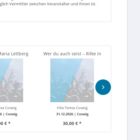
glich Vermittler zwischen Veranstalter und Ihnen ist.
Maria Lettberg
Wer du auch seist – Rilke in
manuelaSie 
Wort & Klang -...
H
resa Coswig
Villa Teresa Coswig
Burgthe
26 |
Coswig
31.12.2026 |
Coswig
03.10.20
00 € *
30,00 € *
25