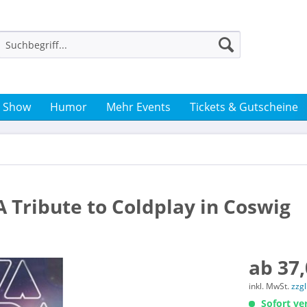
& Show
Humor
Mehr Events
Tickets & Gutscheine
 A Tribute to Coldplay in Coswig
ab 37,
inkl. MwSt.
zzg
Sofort ver