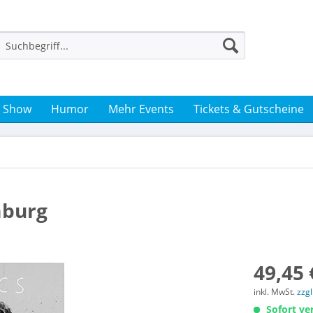
& Show
Humor
Mehr Events
Tickets & Gutscheine
mburg
49,45 
inkl. MwSt.
zzg
Sofort ver