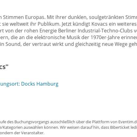
 Stimmen Europas. Mit ihrer dunklen, soulgetränkten Stim
ie weltweit ihr Publikum. Jetzt kündigt Kovacs ein weiteres 
rt von der rohen Energie Berliner Industrial-Techno-Clubs v
ern, die an die elektronische Musik der 1970er-Jahre erinne
ein Sound, der vertraut wirkt und gleichzeitig neue Wege ge
cs"
tungsort: Docks Hamburg
aufe des Buchungsvorgangs ausschließlich über die Plattform von Eventim.de
ätze/Kategorien auswählen können. Wir weisen darauf hin, dass Biberticket ledi
sondern der Veranstalter.