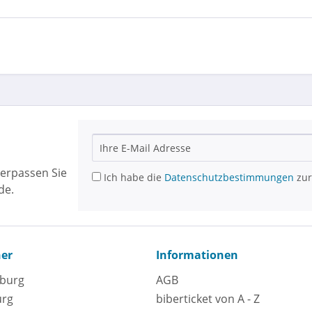
erpassen Sie
Ich habe die
Datenschutzbestimmungen
zur
de.
ner
Informationen
eburg
AGB
urg
biberticket von A - Z