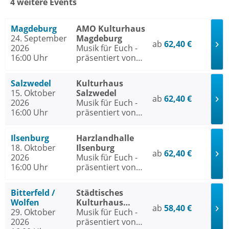
4 weitere Events
Magdeburg
AMO Kulturhaus
24. September
Magdeburg
ab
62,40 €
2026
Musik für Euch -
16:00 Uhr
präsentiert von
Uta Bresan
Salzwedel
Kulturhaus
15. Oktober
Salzwedel
ab
62,40 €
2026
Musik für Euch -
16:00 Uhr
präsentiert von
Uta Bresan
Ilsenburg
Harzlandhalle
18. Oktober
Ilsenburg
ab
62,40 €
2026
Musik für Euch -
16:00 Uhr
präsentiert von
Uta Bresan
Bitterfeld /
Städtisches
Wolfen
Kulturhaus
ab
58,40 €
29. Oktober
Bitterfeld /
Musik für Euch -
2026
Wolfen
präsentiert von