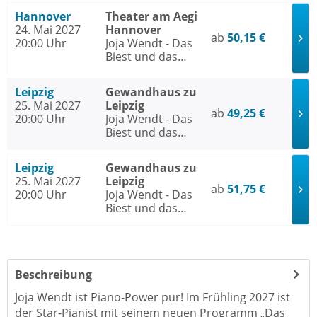
Klavierkonzert
Hannover
Theater am Aegi
zwischen Power
24. Mai 2027
Hannover
und Präzision
ab
50,15 €
20:00 Uhr
Joja Wendt - Das
Biest und das
Schöne - Ein
Klavierkonzert
Leipzig
Gewandhaus zu
zwischen Power
25. Mai 2027
Leipzig
und Präzision
ab
49,25 €
20:00 Uhr
Joja Wendt - Das
Biest und das
Schöne - Ein
Klavierkonzert
Leipzig
Gewandhaus zu
zwischen Power
25. Mai 2027
Leipzig
und Präzision
ab
51,75 €
20:00 Uhr
Joja Wendt - Das
Biest und das
Schöne - Ein
Klavierkonzert
zwischen Power
und Präzision
Beschreibung
Joja Wendt ist Piano-Power pur! Im Frühling 2027 ist
der Star-Pianist mit seinem neuen Programm „Das