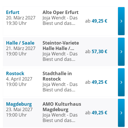
Erfurt
Alte Oper Erfurt
20. März 2027
Joja Wendt - Das
ab
49,25 €
19:30 Uhr
Biest und das
Schöne - Ein
Klavierkonzert
zwischen Power
Halle / Saale
Steintor-Variete
und Präzision
21. März 2027
Halle Halle /
ab
57,30 €
19:00 Uhr
Saale
Joja Wendt - Das
Biest und das
Schöne - Ein
Klavierkonzert
Rostock
Stadthalle in
zwischen Power
4. April 2027
Rostock
und Präzision
ab
49,25 €
19:00 Uhr
Joja Wendt - Das
Biest und das
Schöne - Ein
Klavierkonzert
Magdeburg
AMO Kulturhaus
zwischen Power
23. Mai 2027
Magdeburg
und Präzision
ab
49,25 €
19:00 Uhr
Joja Wendt - Das
Biest und das
Schöne - Ein