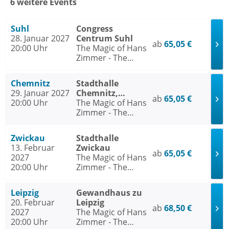
6 weitere Events
Suhl
Congress
28. Januar 2027
Centrum Suhl
ab
65,05 €
20:00 Uhr
The Magic of Hans
Zimmer - The
Concert
Chemnitz
Stadthalle
29. Januar 2027
Chemnitz,
ab
65,05 €
20:00 Uhr
Stadthallen-Saal
The Magic of Hans
Zimmer - The
Concert
Zwickau
Stadthalle
13. Februar
Zwickau
ab
65,05 €
2027
The Magic of Hans
20:00 Uhr
Zimmer - The
Concert
Leipzig
Gewandhaus zu
20. Februar
Leipzig
ab
68,50 €
2027
The Magic of Hans
20:00 Uhr
Zimmer - The