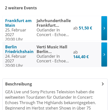
2 weitere Events
Frankfurt am
Jahrhunderthalle
Main
Frankfurt
ab
51,50 €
25. Februar
Frankfurt am
Outlander In
2027
Main
Concert - Echoes
20:00 Uhr
Through The
Highlands Tour
Berlin
Verti Music Hall
Friedrichshain
Berlin
ab
24. Februar
Friedrichshain
Outlander In
144,40 €
2027
Concert - Echoes
20:00 Uhr
Through The
Highlands Tour
Beschreibung
GEA Live und Sony Pictures Television haben die
weltweiten Tourdaten für Outlander In Concert:
Echoes Through The Highlands bekanntgegeben.
Beginnend im Herbst stehen Shows in über 75