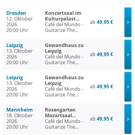
Dresden
Konzertsaal im
12. Oktober
Kulturpalast
ab
49,95 €
2026
Dresden
Café del Mundo -
20:00 Uhr
Guitarize The
World Tour 2026
Leipzig
Gewandhaus zu
13. Oktober
Leipzig
ab
49,95 €
2026
Café del Mundo -
20:00 Uhr
Guitarize The
World Tour 2026
Leipzig
Gewandhaus zu
13. Oktober
Leipzig
ab
49,95 €
2026
Café del Mundo -
20:00 Uhr
Guitarize The
World Tour 2026
Mannheim
Rosengarten
18. Oktober
Mozartsaal
ab
49,95 €
2026
Mannheim
Café del Mundo -
20:00 Uhr
Guitarize The
World Tour 2026