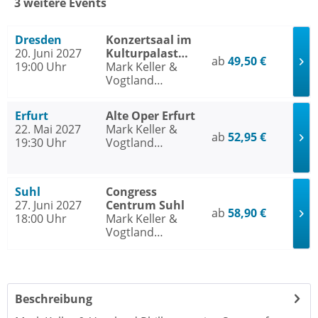
3 weitere Events
Dresden
Konzertsaal im
20. Juni 2027
Kulturpalast
ab
49,50 €
19:00 Uhr
Dresden
Mark Keller &
Vogtland
Philharmonie
Erfurt
Alte Oper Erfurt
22. Mai 2027
Mark Keller &
ab
52,95 €
19:30 Uhr
Vogtland
Philharmonie
Suhl
Congress
27. Juni 2027
Centrum Suhl
ab
58,90 €
18:00 Uhr
Mark Keller &
Vogtland
Philharmonie
Beschreibung