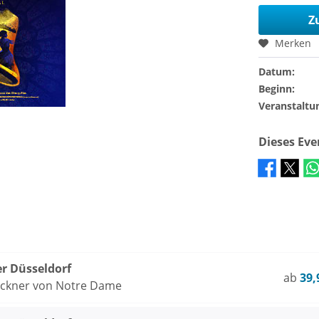
Z
Merken
Datum:
Beginn:
Veranstaltu
Dieses Ev
er Düsseldorf
ab
39,
öckner von Notre Dame