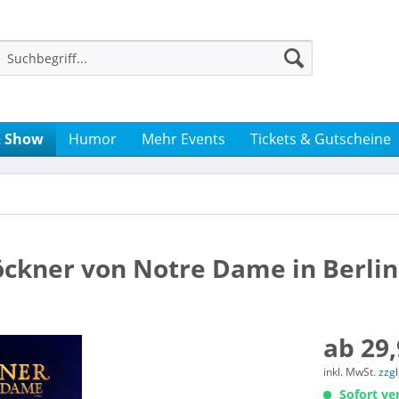
& Show
Humor
Mehr Events
Tickets & Gutscheine
löckner von Notre Dame in Berlin
ab 29,
inkl. MwSt.
zzg
Sofort ver