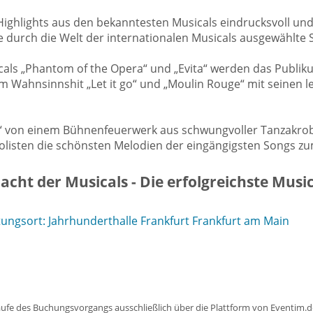
ighlights aus den bekanntesten Musicals eindrucksvoll und
se durch die Welt der internationalen Musicals ausgewählt
als „Phantom of the Opera“ und „Evita“ werden das Publiku
em Wahnsinnshit „Let it go“ und „Moulin Rouge“ mit seinen 
ls“ von einem Bühnenfeuerwerk aus schwungvoller Tanzakro
rsolisten die schönsten Melodien der eingängigsten Songs z
cht der Musicals - Die erfolgreichste Music
ngsort: Jahrhunderthalle Frankfurt Frankfurt am Main
aufe des Buchungsvorgangs ausschließlich über die Plattform von Eventim.de