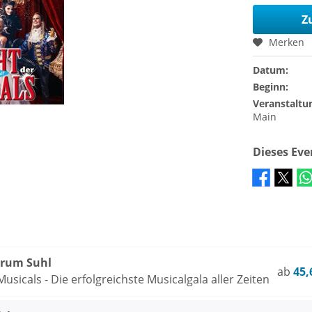
Z
Merken
Datum:
Beginn:
Veranstaltu
Main
Dieses Ev
trum Suhl
ab
45,
usicals - Die erfolgreichste Musicalgala aller Zeiten