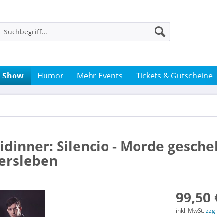
& Show
Humor
Mehr Events
Tickets & Gutscheine
midinner: Silencio - Morde gesch
hersleben
99,50 
inkl. MwSt.
zzg