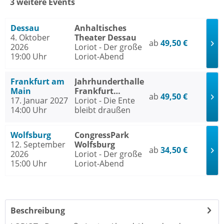
3 weitere Events
Dessau
Anhaltisches
4. Oktober
Theater Dessau
ab
49,50 €
2026
Loriot - Der große
19:00 Uhr
Loriot-Abend
Frankfurt am
Jahrhunderthalle
Main
Frankfurt
ab
49,50 €
17. Januar 2027
Frankfurt am
Loriot - Die Ente
14:00 Uhr
Main
bleibt draußen
Wolfsburg
CongressPark
12. September
Wolfsburg
ab
34,50 €
2026
Loriot - Der große
15:00 Uhr
Loriot-Abend
Beschreibung