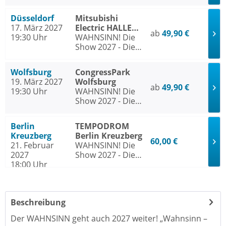
Jubiläumstournee
- Mit den Hits von
Düsseldorf
Mitsubishi
Wolfgang Petry
17. März 2027
Electric HALLE
ab
49,90 €
19:30 Uhr
Düsseldorf
WAHNSINN! Die
Show 2027 - Die
Jubiläumstournee
- Mit den Hits von
Wolfsburg
CongressPark
Wolfgang Petry
19. März 2027
Wolfsburg
ab
49,90 €
19:30 Uhr
WAHNSINN! Die
Show 2027 - Die
Jubiläumstournee
- Mit den Hits von
Berlin
TEMPODROM
Wolfgang Petry
Kreuzberg
Berlin Kreuzberg
60,00 €
21. Februar
WAHNSINN! Die
2027
Show 2027 - Die
18:00 Uhr
Jubiläumstournee
- Mit den Hits von
Wolfgang Petry
Beschreibung
Der WAHNSINN geht auch 2027 weiter! „Wahnsinn –