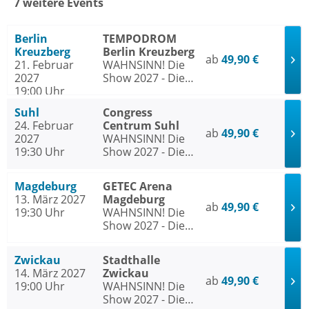
7 weitere Events
Berlin
TEMPODROM
Kreuzberg
Berlin Kreuzberg
ab
49,90 €
21. Februar
WAHNSINN! Die
2027
Show 2027 - Die
19:00 Uhr
Jubiläumstournee
- Mit den Hits von
Suhl
Congress
Wolfgang Petry
24. Februar
Centrum Suhl
ab
49,90 €
2027
WAHNSINN! Die
19:30 Uhr
Show 2027 - Die
Jubiläumstournee
- Mit den Hits von
Magdeburg
GETEC Arena
Wolfgang Petry
13. März 2027
Magdeburg
ab
49,90 €
19:30 Uhr
WAHNSINN! Die
Show 2027 - Die
Jubiläumstournee
- Mit den Hits von
Zwickau
Stadthalle
Wolfgang Petry
14. März 2027
Zwickau
ab
49,90 €
19:00 Uhr
WAHNSINN! Die
Show 2027 - Die