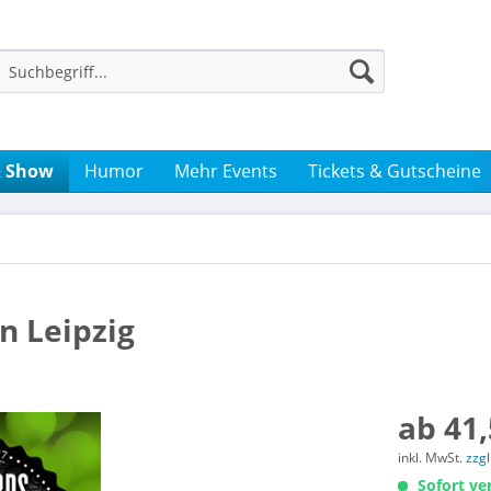
& Show
Humor
Mehr Events
Tickets & Gutscheine
in Leipzig
ab 41,
inkl. MwSt.
zzg
Sofort ver