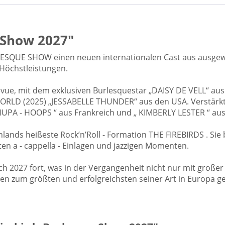
 Show 2027"
LESQUE SHOW einen neuen internationalen Cast aus ausgew
 Höchstleistungen.
vue, mit dem exklusiven Burlesquestar „DAISY DE VELL“ aus Gr
WORLD (2025) „JESSABELLE THUNDER“ aus den USA. Verstärk
CHUPA - HOOPS “ aus Frankreich und „ KIMBERLY LESTER “ aus
ands heißeste Rock’n’Roll - Formation THE FIREBIRDS . Sie 
en a - cappella - Einlagen und jazzigen Momenten.
 2027 fort, was in der Vergangenheit nicht nur mit groß
en zum größten und erfolgreichsten seiner Art in Europa g