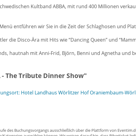
 schwedischen Kultband ABBA, mit rund 400 Millionen verkau
Menü entführen wir Sie in die Zeit der Schlaghosen und Pl
tler die Disco-Ära mit Hits wie “Dancing Queen” und “Mamma
ds, hautnah mit Anni-Frid, Björn, Benni und Agnetha und beg
 - The Tribute Dinner Show"
ungsort: Hotel Landhaus Wörlitzer Hof Oraniembaum-Wörli
aufe des Buchungsvorgangs ausschließlich über die Plattform von Eventim.de
ätze/Kategorien auswählen können. Wir weisen darauf hin, dass Biberticket ledi