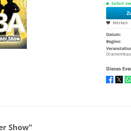
Sofort ver
Z
Merken
Datum:
Beginn:
Veranstaltu
Oraniembau
Dieses Ev
ner Show"