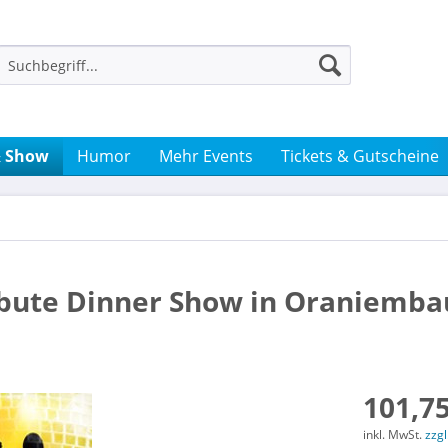
& Show
Humor
Mehr Events
Tickets & Gutscheine
ribute Dinner Show in Oraniemb
101,75
inkl. MwSt.
zzg