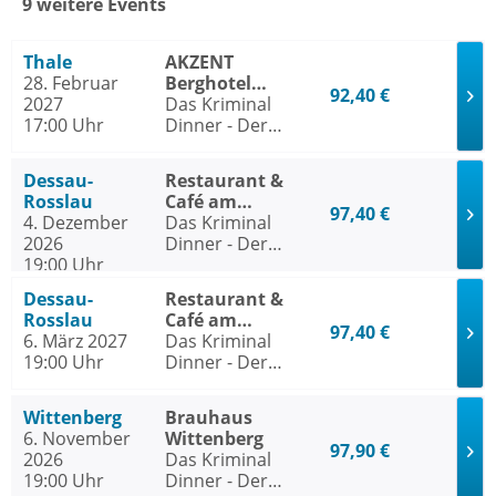
9 weitere Events
Thale
AKZENT
28. Februar
Berghotel
92,40 €
2027
Rosstrappe Thale
Das Kriminal
17:00 Uhr
Dinner - Der
Polterabendkiller
Dessau-
Restaurant &
Rosslau
Café am
97,40 €
4. Dezember
Georgengarten
Das Kriminal
2026
Dessau-Rosslau
Dinner - Der
19:00 Uhr
Polterabendkiller
Dessau-
Restaurant &
Rosslau
Café am
97,40 €
6. März 2027
Georgengarten
Das Kriminal
19:00 Uhr
Dessau-Rosslau
Dinner - Der
Polterabendkiller
Wittenberg
Brauhaus
6. November
Wittenberg
97,90 €
2026
Das Kriminal
19:00 Uhr
Dinner - Der