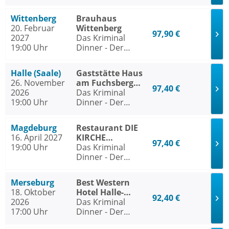
Polterabendkiller
Wittenberg
Brauhaus
20. Februar
Wittenberg
97,90 €
2027
Das Kriminal
19:00 Uhr
Dinner - Der
Polterabendkiller
Halle (Saale)
Gaststätte Haus
26. November
am Fuchsberg
97,40 €
2026
Halle (Saale)
Das Kriminal
19:00 Uhr
Dinner - Der
Polterabendkiller
Magdeburg
Restaurant DIE
16. April 2027
KIRCHE
97,40 €
19:00 Uhr
Magdeburg
Das Kriminal
Dinner - Der
Polterabendkiller
Merseburg
Best Western
18. Oktober
Hotel Halle-
92,40 €
2026
Merseburg
Das Kriminal
17:00 Uhr
Dinner - Der
Polterabendkiller