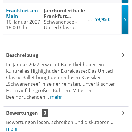
Ballet
Frankfurt am
Jahrhunderthalle
Main
Frankfurt
ab
59,95 €
16. Januar 2027
Frankfurt am
Schwanensee -
18:00 Uhr
Main
United Classic
Ballet
Beschreibung
Im Januar 2027 erwartet Ballettliebhaber ein
kulturelles Highlight der Extraklasse: Das United
Classic Ballet bringt den zeitlosen Klassiker
„Schwanensee“ in seiner reinsten, unverfälschten
Form auf die großen Bühnen. Mit einer
beeindruckenden...
mehr
Bewertungen
0
Bewertungen lesen, schreiben und diskutieren...
mehr