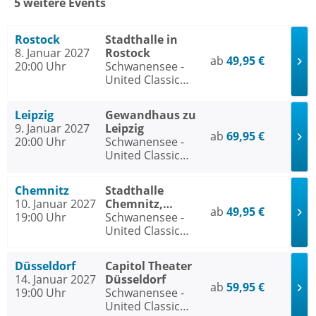
5 weitere Events
Rostock
Stadthalle in
8. Januar 2027
Rostock
ab
49,95 €
20:00 Uhr
Schwanensee -
United Classic
Ballet
Leipzig
Gewandhaus zu
9. Januar 2027
Leipzig
ab
69,95 €
20:00 Uhr
Schwanensee -
United Classic
Ballet
Chemnitz
Stadthalle
10. Januar 2027
Chemnitz,
ab
49,95 €
19:00 Uhr
Stadthallen-Saal
Schwanensee -
United Classic
Ballet
Düsseldorf
Capitol Theater
14. Januar 2027
Düsseldorf
ab
59,95 €
19:00 Uhr
Schwanensee -
United Classic