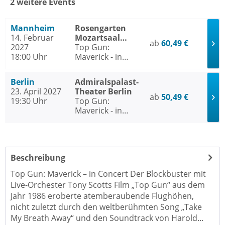
2 weitere Events
Mannheim
Rosengarten
14. Februar
Mozartsaal
ab
60,49 €
2027
Mannheim
Top Gun:
18:00 Uhr
Maverick - in
Concert
Berlin
Admiralspalast-
23. April 2027
Theater Berlin
ab
50,49 €
19:30 Uhr
Top Gun:
Maverick - in
Concert
Beschreibung
Top Gun: Maverick – in Concert Der Blockbuster mit
Live-Orchester Tony Scotts Film „Top Gun“ aus dem
Jahr 1986 eroberte atemberaubende Flughöhen,
nicht zuletzt durch den weltberühmten Song „Take
My Breath Away“ und den Soundtrack von Harold...