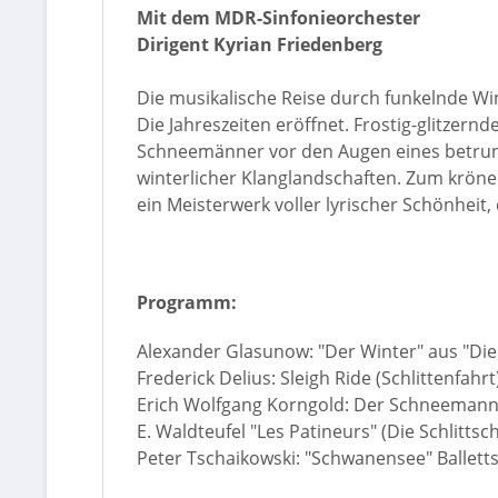
Mit dem MDR-Sinfonieorchester
Dirigent Kyrian Friedenberg
Die musikalische Reise durch funkelnde Wi
Die Jahreszeiten eröffnet. Frostig-glitzer
Schneemänner vor den Augen eines betrunke
winterlicher Klanglandschaften. Zum kröne
ein Meisterwerk voller lyrischer Schönhei
Program
m:
Alexander Glasunow: "Der Winter" aus "Die J
Frederick Delius: Sleigh Ride (Schlittenfahrt
Erich Wolfgang Korngold: Der Schneeman
E. Waldteufel "Les Patineurs" (Die Schlitts
Peter Tschaikowski: "Schwanensee" Balletts