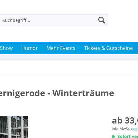
 Show
Humor
Mehr Events
Tickets & Gutscheine
Wernigerode - Winterträume
ab 33,
inkl. MwSt.
zzg
Sofort ver