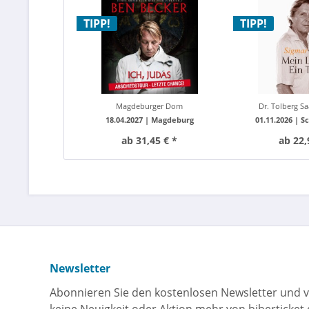
wird mich verraten
Sigmar So
TIPP!
TIPP!
Magdeburger Dom
Dr. Tolberg Sa
18.04.2027 |
Magdeburg
01.11.2026 |
Sc
ab 31,45 € *
ab 22,
Newsletter
Abonnieren Sie den kostenlosen Newsletter und v
keine Neuigkeit oder Aktion mehr von biberticket.