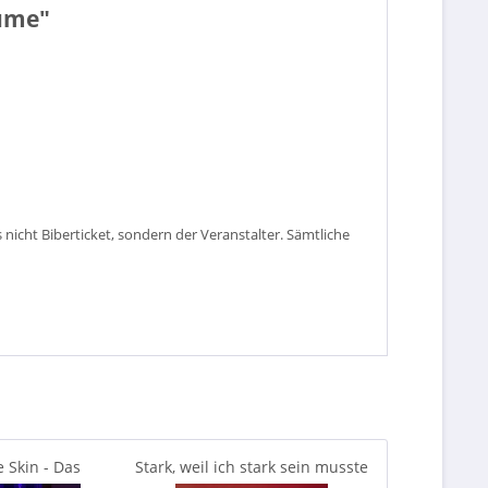
äume"
s nicht Biberticket, sondern der Veranstalter. Sämtliche
 Skin - Das
Stark, weil ich stark sein musste
Münchener Fre