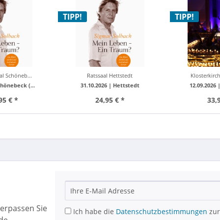
lbach...
Sigmar Solbach...
Kerzenli
TIPP!
TIPP!
al Schöneb...
Ratssaal Hettstedt
Klosterkirch
hönebeck (...
31.10.2026 |
Hettstedt
12.09.2026 
95 € *
24,95 € *
33,
erpassen Sie
Ich habe die
Datenschutzbestimmungen
zur
de.