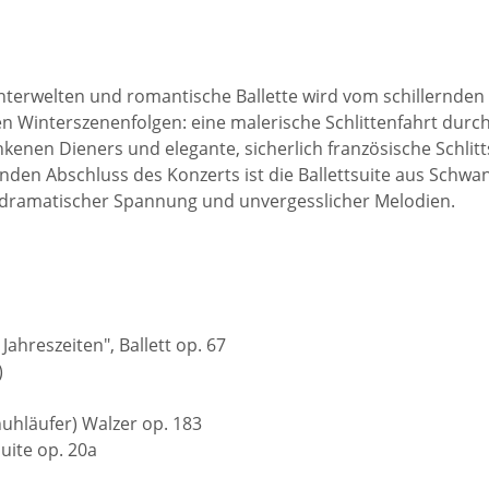
nterwelten und romantische Ballette wird vom schillernden
nden Winterszenenfolgen: eine malerische Schlittenfahrt dur
nen Dieners und elegante, sicherlich französische Schlitt
nden Abschluss des Konzerts ist die Ballettsuite aus Schwa
t, dramatischer Spannung und unvergesslicher Melodien.
ahreszeiten", Ballett op. 67
)
n
chuhläufer) Walzer op. 183
uite op. 20a