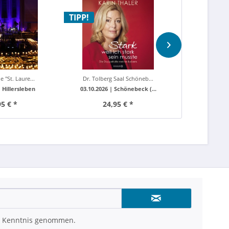
chtkonzert
- Karin Thaler
Ai
TIPP!
TIPP!
e "St. Laure...
Dr. Tolberg Saal Schöneb...
Harzer Berg
|
Hillersleben
03.10.2026 |
Schönebeck (...
22.08.2026
95 € *
24,95 € *
ab 4
 Kenntnis genommen.