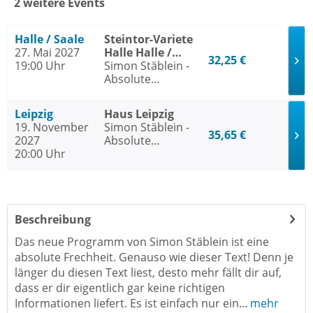
2 weitere Events
Halle / Saale
Steintor-Variete
27. Mai 2027
Halle Halle /
32,25 €
19:00 Uhr
Saale
Simon Stäblein -
Absolute
Frechheit
Leipzig
Haus Leipzig
19. November
Simon Stäblein -
35,65 €
2027
Absolute
20:00 Uhr
Frechheit
Beschreibung
Das neue Programm von Simon Stäblein ist eine
absolute Frechheit. Genauso wie dieser Text! Denn je
länger du diesen Text liest, desto mehr fällt dir auf,
dass er dir eigentlich gar keine richtigen
Informationen liefert. Es ist einfach nur ein...
mehr