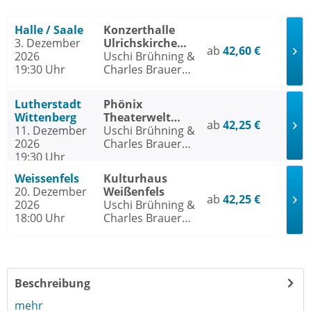
Halle / Saale
Konzerthalle
3. Dezember
Ulrichskirche
ab
42,60 €
2026
Halle / Saale
Uschi Brühning &
19:30 Uhr
Charles Brauer
live mit Jazztrio
Lutherstadt
Phönix
Wittenberg
Theaterwelt
ab
42,25 €
11. Dezember
Wittenberg e. V.
Uschi Brühning &
2026
Lutherstadt
Charles Brauer
19:30 Uhr
Wittenberg
live mit Jazztrio
Weissenfels
Kulturhaus
20. Dezember
Weißenfels
ab
42,25 €
2026
Uschi Brühning &
18:00 Uhr
Charles Brauer
live mit Jazztrio
Beschreibung
mehr