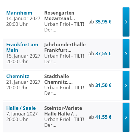
Mannheim
Rosengarten
14. Januar 2027
Mozartsaal
ab
35,95 €
20:00 Uhr
Mannheim
Urban Priol - TILT!
Der
Jahresrückblick
2026
Frankfurt am
Jahrhunderthalle
Main
Frankfurt
ab
37,55 €
15. Januar 2027
Frankfurt am
Urban Priol - TILT!
20:00 Uhr
Main
Der
Jahresrückblick
2026
Chemnitz
Stadthalle
21. Januar 2027
Chemnitz,
ab
31,50 €
20:00 Uhr
Stadthallen-Saal
Urban Priol - TILT!
Der
Jahresrückblick
2026
Halle / Saale
Steintor-Variete
7. Januar 2027
Halle Halle /
ab
41,55 €
20:00 Uhr
Saale
Urban Priol - TILT!
Der
Jahresrückblick