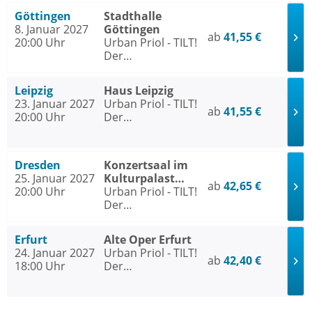
2026
Göttingen
Stadthalle
8. Januar 2027
Göttingen
ab
41,55 €
20:00 Uhr
Urban Priol - TILT!
Der
Jahresrückblick
2026
Leipzig
Haus Leipzig
23. Januar 2027
Urban Priol - TILT!
ab
41,55 €
20:00 Uhr
Der
Jahresrückblick
2026
Dresden
Konzertsaal im
25. Januar 2027
Kulturpalast
ab
42,65 €
20:00 Uhr
Dresden
Urban Priol - TILT!
Der
Jahresrückblick
2026
Erfurt
Alte Oper Erfurt
24. Januar 2027
Urban Priol - TILT!
ab
42,40 €
18:00 Uhr
Der
Jahresrückblick
2026