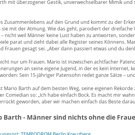
arth mit überzogener Gestik, unverwechselbarer Mimik und
es Zusammenlebens auf den Grund und kommt zu der Erkenn
ie mit der Atmung. Wie das geht, parodiert der dreifache W
 nicht weil Männer keine Lust haben zu antworten, sondern 
iele parat und zieht dabei alle Register seines Könnens. Manc
auen gesagt sei. „Aber dann passiert etwas und du denkst
ht nur um Frauen. Mario ist inzwischen achtfacher Patenon
nnerungen an seine eigene Jugend, in der es kein Internet,
worden: Sein 15-jähriger Patensohn redet ganze Sätze – und
ist Mario Barth auf dem besten Weg, seine eigenen Rekorde 
 der Comedian so: „Ich habe einfach Bock. Es macht mir wah
errückt geworden, aber wir machen einfach das Beste darau
 Barth - Männer sind nichts ohne die Frau
tungsort: TEMPODROM Berlin Kreuzberg