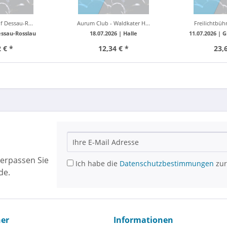
f Dessau-R...
Aurum Club - Waldkater H...
Freilichtbüh
ssau-Rosslau
18.07.2026 |
Halle
11.07.2026 |
G
 € *
12,34 € *
23,
erpassen Sie
Ich habe die
Datenschutzbestimmungen
zur
de.
ner
Informationen