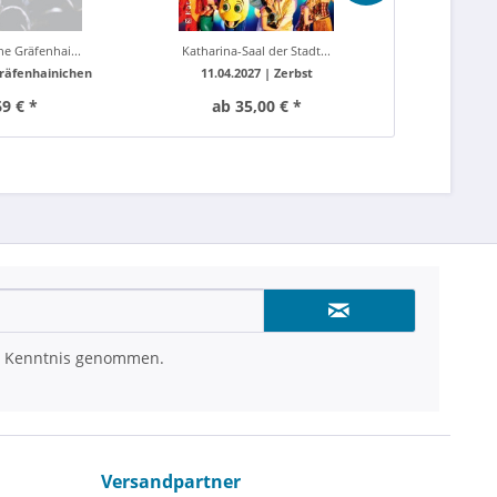
ne Gräfenhai...
Katharina-Saal der Stadt...
Dock
räfenhainichen
11.04.2027 |
Zerbst
03.10.20
69 € *
ab 35,00 € *
40
 Kenntnis genommen.
Versandpartner