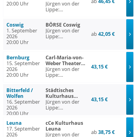
ab
46,45 €
20:00 Uhr
Rostock
Jürgen von der
Lippe:
Sextextsextett -
Comedy-Lesung
Coswig
BÖRSE Coswig
1. September
Jürgen von der
ab
42,05 €
2026
Lippe:
20:00 Uhr
Sextextsextett -
Comedy-Lesung
Bernburg
Carl-Maria-von-
15. September
Weber Theater
43,15 €
2026
Bernburg
Jürgen von der
20:00 Uhr
Lippe:
Sextextsextett -
Comedy-Lesung
Bitterfeld /
Städtisches
Wolfen
Kulturhaus
43,15 €
16. September
Bitterfeld /
Jürgen von der
2026
Wolfen
Lippe:
20:00 Uhr
Sextextsextett -
Comedy-Lesung
Leuna
cCe Kulturhaus
17. September
Leuna
ab
38,75 €
2026
Jürgen von der