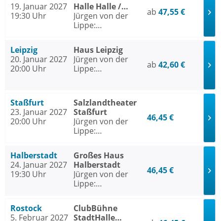
19. Januar 2027
Halle Halle /
ab
47,55 €
19:30 Uhr
Saale
Jürgen von der
Lippe:
Sextextsextett -
Comedy-Lesung
Leipzig
Haus Leipzig
20. Januar 2027
Jürgen von der
ab
42,60 €
20:00 Uhr
Lippe:
Sextextsextett -
Comedy-Lesung
Staßfurt
Salzlandtheater
23. Januar 2027
Staßfurt
46,45 €
20:00 Uhr
Jürgen von der
Lippe:
Sextextsextett -
Comedy-Lesung
Halberstadt
Großes Haus
24. Januar 2027
Halberstadt
46,45 €
19:30 Uhr
Jürgen von der
Lippe:
Sextextsextett -
Comedy-Lesung
Rostock
ClubBühne
5. Februar 2027
StadtHalle