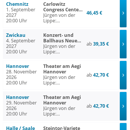
Chemnitz
Carlowitz
1. September
Congress Center
46,45 €
2027
/ Carlowitz-Saal
Jürgen von der
20:00 Uhr
Chemnitz
Lippe:
Sextextsextett -
Comedy-Lesung
Zwickau
Konzert- und
4. September
Ballhaus Neue
ab
39,35 €
2027
Welt Zwickau
Jürgen von der
20:00 Uhr
Lippe:
Sextextsextett -
Comedy-Lesung
Hannover
Theater am Aegi
28. November
Hannover
ab
42,70 €
2026
Jürgen von der
20:00 Uhr
Lippe:
Sextextsextett -
Comedy-Lesung
Hannover
Theater am Aegi
29. November
Hannover
ab
42,70 €
2026
Jürgen von der
20:00 Uhr
Lippe:
Sextextsextett -
Comedy-Lesung
Halle / Saale
Steintor-Variete