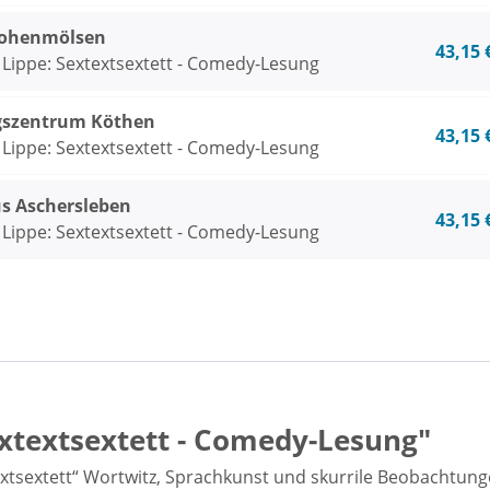
Hohenmölsen
43,15 
 Lippe: Sextextsextett - Comedy-Lesung
gszentrum Köthen
43,15 
 Lippe: Sextextsextett - Comedy-Lesung
s Aschersleben
43,15 
 Lippe: Sextextsextett - Comedy-Lesung
extextsextett - Comedy-Lesung"
extsextett“ Wortwitz, Sprachkunst und skurrile Beobachtunge