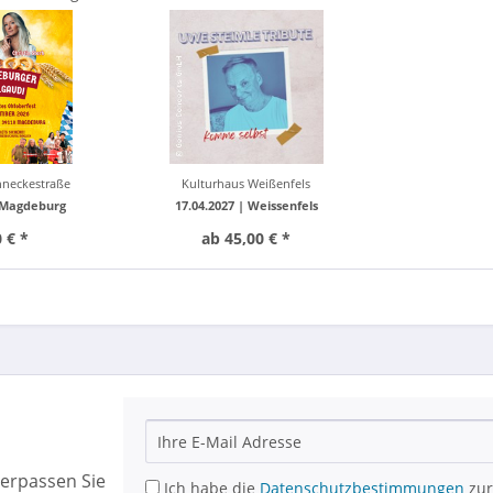
t Marie...
selbst
nneckestraße
Kulturhaus Weißenfels
Magdeburg
17.04.2027 |
Weissenfels
 € *
ab 45,00 € *
erpassen Sie
Ich habe die
Datenschutzbestimmungen
zur