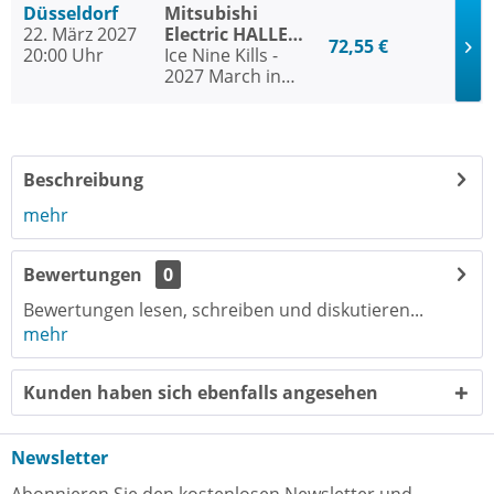
Düsseldorf
Mitsubishi
22. März 2027
Electric HALLE
72,55 €
20:00 Uhr
Düsseldorf
Ice Nine Kills -
2027 March in
Silence Tour
Beschreibung
mehr
Bewertungen
0
Bewertungen lesen, schreiben und diskutieren...
mehr
Kunden haben sich ebenfalls angesehen
Newsletter