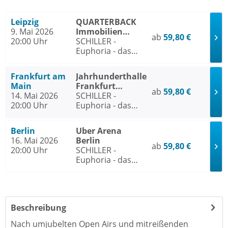
Leipzig
QUARTERBACK
9. Mai 2026
Immobilien
ab
59,80 €
20:00 Uhr
ARENA Leipzig
SCHILLER -
Euphoria - das
immersive
Konzerterlebnis -
Frankfurt am
Jahrhunderthalle
Arena Tour 2026
Main
Frankfurt
ab
59,80 €
14. Mai 2026
Frankfurt am
SCHILLER -
20:00 Uhr
Main
Euphoria - das
immersive
Konzerterlebnis -
Berlin
Uber Arena
Arena Tour 2026
16. Mai 2026
Berlin
ab
59,80 €
20:00 Uhr
SCHILLER -
Euphoria - das
immersive
Konzerterlebnis -
Arena Tour 2026
Beschreibung
Nach umjubelten Open Airs und mitreißenden