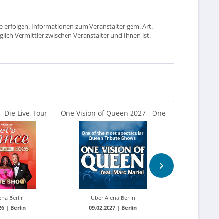
 erfolgen. Informationen zum Veranstalter gem. Art.
glich Vermittler zwischen Veranstalter und Ihnen ist.
- Die Live-Tour
One Vision of Queen 2027 - One
One Vision of
026
of the most...
of th
ena Berlin
Uber Arena Berlin
Uber A
26 |
Berlin
09.02.2027 |
Berlin
09.02.