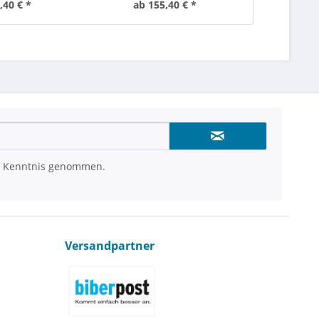
,40 € *
ab 155,40 € *
ab 4
 Kenntnis genommen.
Versandpartner