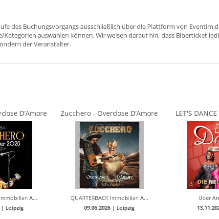
aufe des Buchungsvorgangs ausschließlich über die Plattform von Eventim.de
ätze/Kategorien auswählen können. Wir weisen darauf hin, dass Biberticket ledi
sondern der Veranstalter.
erdose D’Amore
Zucchero - Overdose D’Amore
LET'S DANCE 
ur 2026
GOLD Tour 2026
2
mobilien A...
QUARTERBACK Immobilien A...
Uber Ar
 |
Leipzig
09.06.2026 |
Leipzig
13.11.20