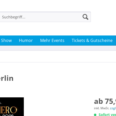
& Show
Humor
Mehr Events
Tickets & Gutscheine
rlin
ab 75,
inkl. MwSt.
zzg
Sofort ver