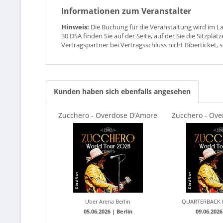
Informationen zum Veranstalter
Hinweis:
Die Buchung für die Veranstaltung wird im L
30 DSA finden Sie auf der Seite, auf der Sie die Sitzpl
Vertragspartner bei Vertragsschluss nicht Biberticket, 
Kunden haben sich ebenfalls angesehen
Zucchero - Overdose D’Amore
Zucchero - Ov
GOLD Tour 2026
GOLD To
Uber Arena Berlin
QUARTERBACK Im
05.06.2026 |
Berlin
09.06.2026