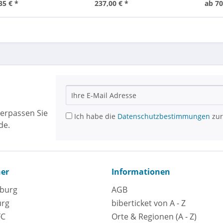
35 € *
237,00 € *
ab 70
erpassen Sie
Ich habe die
Datenschutzbestimmungen
zur
de.
ner
Informationen
eburg
AGB
urg
biberticket von A - Z
FC
Orte & Regionen (A - Z)