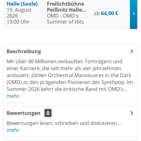
Halle (Saale)
Freilichtbühne
19. August
Peißnitz Halle
ab
64,00 €
2026
(Saale)
OMD - OMD's
19:00 Uhr
Summer of Hits
Beschreibung
Mit über 40 Millionen verkauften Tonträgern und
einer Karriere, die seit mehr als vier Jahrzehnten
andauert, zählen Orchestral Manoeuvres in the Dark
(OMD) zu den prägenden Pionieren des Synthpop. Im
Sommer 2026 kehrt die britische Band mit OMD’s...
mehr
Bewertungen
0
Bewertungen lesen, schreiben und diskutieren...
mehr