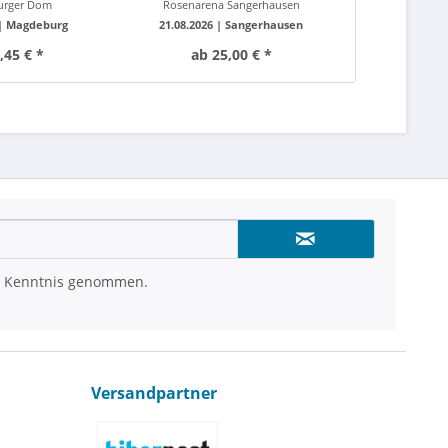
urger Dom
Rosenarena Sangerhausen
Georg-Fried
 |
Magdeburg
21.08.2026 |
Sangerhausen
06.11.2026
,45 € *
ab 25,00 € *
ab 2
 Kenntnis genommen.
Versandpartner