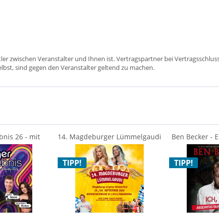
ttler zwischen Veranstalter und Ihnen ist. Vertragspartner bei Vertragsschlus
lbst, sind gegen den Veranstalter geltend zu machen.
bnis 26 - mit
14. Magdeburger Lümmelgaudi
Ben Becker - 
- Norman...
mit Hauptact Marie...
wird mic
TIPP!
TIPP!