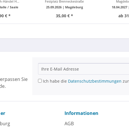
h-Händel H...
Festplatz Brenneckestraße
Magdeb
Halle / Saale
25.09.2026 |
Magdeburg
18.04.2027
90 € *
35,00 € *
ab 31
erpassen Sie
Ich habe die
Datenschutzbestimmungen
zur
de.
ner
Informationen
eburg
AGB