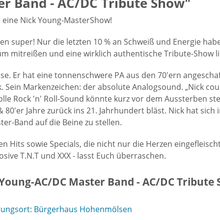
r Band - AC/DC Tribute Show"
ur eine Nick Young-MasterShow!
aren super! Nur die letzten 10 % an Schweiß und Energie hab
 mitreißen und eine wirklich authentische Tribute-Show lie
se. Er hat eine tonnenschwere PA aus den 70'ern angeschaff
Sein Markenzeichen: der absolute Analogsound. „Nick could b
lle Rock 'n' Roll-Sound könnte kurz vor dem Aussterben ste
80'er Jahre zurück ins 21. Jahrhundert bläst. Nick hat sich 
er-Band auf die Beine zu stellen.
n Hits sowie Specials, die nicht nur die Herzen eingefleisc
losive T.N.T und XXX - lasst Euch überraschen.
 Young-AC/DC Master Band - AC/DC Tribute
ltungsort: Bürgerhaus Hohenmölsen