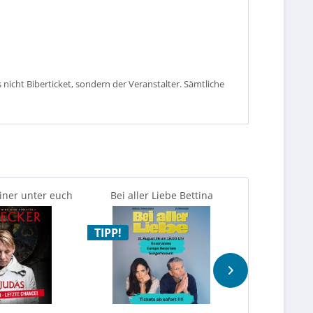
s nicht Biberticket, sondern der Veranstalter. Sämtliche
Einer unter euch
Bei aller Liebe Bettina
Halle Hero
h verraten
Zimmermann & Kai Wiesinger
Coldplay
TIPP!
TIPP!