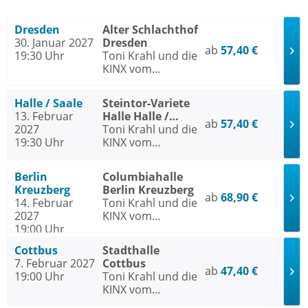
Dresden
Alter Schlachthof
30. Januar 2027
Dresden
ab
57,40 €
19:30 Uhr
Toni Krahl und die
KINX vom
Prenzlauer Berg -
Tour 2027
Halle / Saale
Steintor-Variete
13. Februar
Halle Halle /
ab
57,40 €
2027
Saale
Toni Krahl und die
19:30 Uhr
KINX vom
Prenzlauer Berg -
Tour 2027
Berlin
Columbiahalle
Kreuzberg
Berlin Kreuzberg
ab
68,90 €
14. Februar
Toni Krahl und die
2027
KINX vom
19:00 Uhr
Prenzlauer Berg -
Tour 2027
Cottbus
Stadthalle
7. Februar 2027
Cottbus
ab
47,40 €
19:00 Uhr
Toni Krahl und die
KINX vom
Prenzlauer Berg -