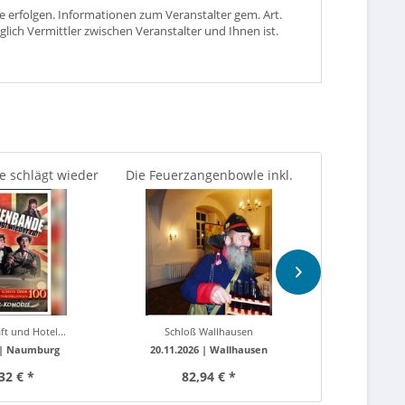
 erfolgen. Informationen zum Veranstalter gem. Art.
glich Vermittler zwischen Veranstalter und Ihnen ist.
 schlägt wieder
Die Feuerzangenbowle inkl.
DDR Dinnersh
nerabend...
typisches Schulessen
ft und Hotel...
Schloß Wallhausen
Restaurant
 |
Naumburg
20.11.2026 |
Wallhausen
02.10.2026 
32 € *
82,94 € *
94