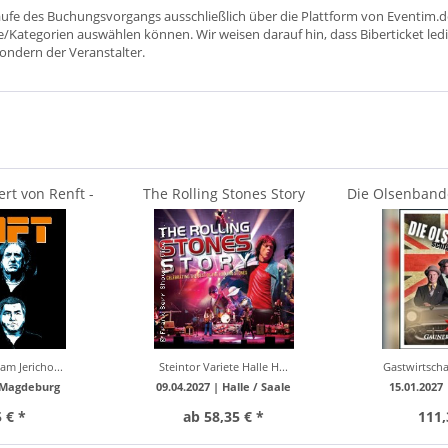
aufe des Buchungsvorgangs ausschließlich über die Plattform von Eventim.de
ätze/Kategorien auswählen können. Wir weisen darauf hin, dass Biberticket ledi
sondern der Veranstalter.
rt von Renft -
The Rolling Stones Story
Die Olsenbande
 Rose...
zu | Din
am Jericho...
Steintor Variete Halle H...
Gastwirtscha
Magdeburg
09.04.2027 |
Halle / Saale
15.01.2027
 € *
ab 58,35 € *
111,