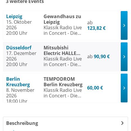
3 weitere Events
Leipzig
Gewandhaus zu
15. Oktober
Leipzig
ab
2026
Klassik Radio Live
123,82 €
20:00 Uhr
in Concert - Die
Nacht der
Filmmusik 2026
Düsseldorf
Mitsubishi
17. Dezember
Electric HALLE
ab
90,90 €
2026
Düsseldorf
Klassik Radio Live
20:00 Uhr
in Concert - Die
Nacht der
Filmmusik 2026
Berlin
TEMPODROM
Kreuzberg
Berlin Kreuzberg
60,00 €
8. November
Klassik Radio Live
2026
in Concert - Die
18:00 Uhr
Nacht der
Filmmusik 2026
Beschreibung